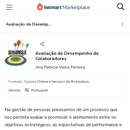
Ir
Ir
Ir
para
para
para
o
o
o
conteúdo
pagamento
rodapé
Avaliação de Desempenho de Colaboradores
principal
Avaliação de Desempenho de
Colaboradores
Ana Patricia Vieira Ferreira
Formato
:
Cursos Online e Serviços de Assinatura
Idioma
:
Português
Na gestão de pessoas precisamos de um processo que
nos permita avaliar e promover o alinhamento entre os
objetivos estratégicos, as expectativas de performance e