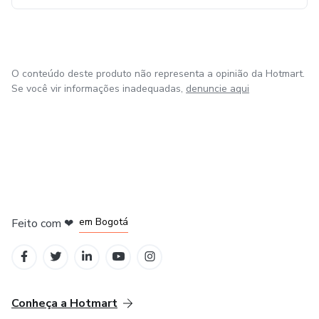
O conteúdo deste produto não representa a opinião da Hotmart.
Se você vir informações inadequadas,
denuncie aqui
em Amsterdam
em Madrid
em Bogotá
Feito com
❤
em Belo Horizonte
na Cidade do México
Conheça a Hotmart