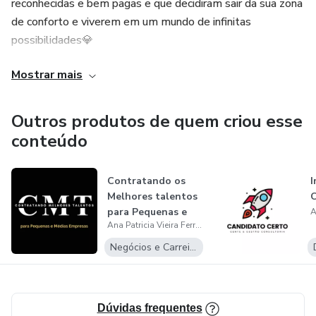
reconhecidas e bem pagas e que decidiram sair da sua zona
de conforto e viverem em um mundo de infinitas
possibilidades💎
Mostrar mais
Seu propósito é transforar a economia do Brasil através
das mulheres empreendedoras, juntas somos mais forte
🚀
Outros produtos de quem criou esse
conteúdo
Contratando os
I
Melhores talentos
C
para Pequenas e
Ana Patricia Vieira Ferreira
Médias Empr...
Negócios e Carreira
Dúvidas frequentes