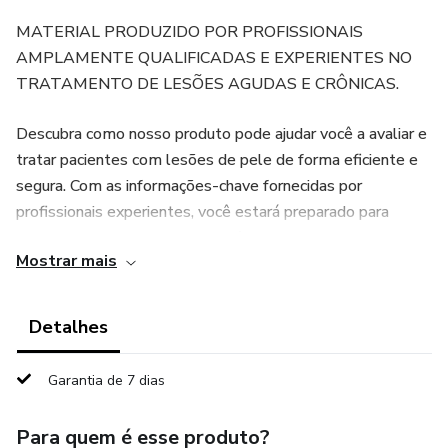
MATERIAL PRODUZIDO POR PROFISSIONAIS
AMPLAMENTE QUALIFICADAS E EXPERIENTES NO
TRATAMENTO DE LESÕES AGUDAS E CRÔNICAS.
Descubra como nosso produto pode ajudar você a avaliar e
tratar pacientes com lesões de pele de forma eficiente e
segura. Com as informações-chave fornecidas por
profissionais experientes, você estará preparado para
oferecer o melhor cuidado possível aos seus pacientes.
Mostrar mais
Nossas orientações abrangem desde a avaliação inicial até
o tratamento adequado, garantindo que você tenha todas
Detalhes
as ferramentas necessárias para lidar com feridas,
tratamentos e lesões. Com uma linguagem acessível e
Garantia de 7 dias
direta, nosso ebook é perfeito para profissionais da área da
saúde que desejam aprimorar seus conhecimentos e
Para quem é esse produto?
oferecer um cuidado de qualidade aos seus pacientes.