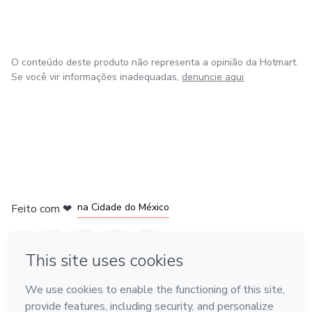
O conteúdo deste produto não representa a opinião da Hotmart.
Se você vir informações inadequadas,
denuncie aqui
em Bogotá
em Amsterdam
em Madrid
na Cidade do México
Feito com
❤
em Belo Horizonte
Conheça a Hotmart