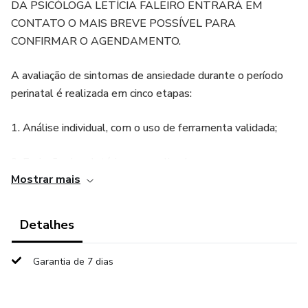
DA PSICÓLOGA LETÍCIA FALEIRO ENTRARÁ EM
CONTATO O MAIS BREVE POSSÍVEL PARA
CONFIRMAR O AGENDAMENTO.
A avaliação de sintomas de ansiedade durante o período
perinatal é realizada em cinco etapas:
1. Análise individual, com o uso de ferramenta validada;
2. Emissão de relatório personalizado;
Mostrar mais
3. Sessões de anamnese e devolutiva presencial ou online;
Detalhes
4. Emissão de relatório personalizado e,
Garantia de 7 dias
5. Emissão de recibo para dedução no Imposto de Renda
ou solicitação de reembolso junto ao plano de saúde.