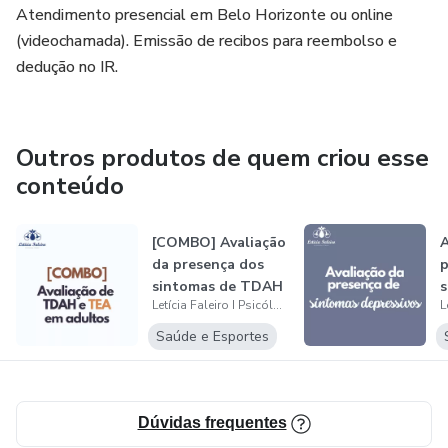
Atendimento presencial em Belo Horizonte ou online
(videochamada). Emissão de recibos para reembolso e
dedução no IR.
Outros produtos de quem criou esse
conteúdo
[COMBO] Avaliação
A
da presença dos
p
sintomas de TDAH
s
Letícia Faleiro I Psicóloga Clínica
e TEA
d
Saúde e Esportes
Dúvidas frequentes