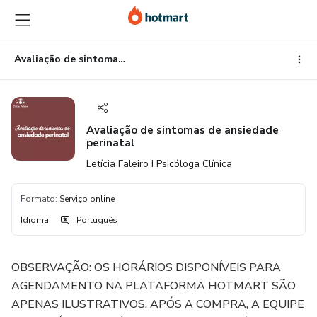
Ir
Ir
Ir
para
para
para
o
o
o
conteúdo
pagamento
rodapé
Avaliação de sintomas de ansiedade perinatal
principal
Avaliação de sintomas de ansiedade
perinatal
Letícia Faleiro I Psicóloga Clínica
Formato
:
Serviço online
Idioma
:
Português
OBSERVAÇÃO: OS HORÁRIOS DISPONÍVEIS PARA
AGENDAMENTO NA PLATAFORMA HOTMART SÃO
APENAS ILUSTRATIVOS. APÓS A COMPRA, A EQUIPE