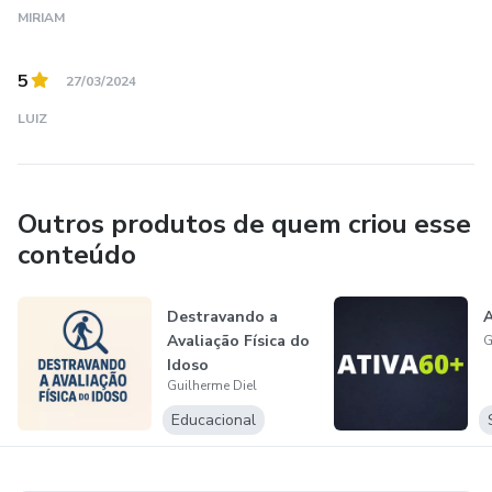
MIRIAM
5
27/03/2024
LUIZ
Outros produtos de quem criou esse
conteúdo
Destravando a
A
Avaliação Física do
G
Idoso
Guilherme Diel
Educacional