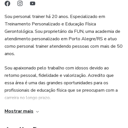
Sou personal trainer há 20 anos. Especializado em
Treinamento Personalizado e Educação Física
Gerontológica. Sou proprietário da FUN, uma academia de
atendimento personalizado em Porto Alegre/RS e atuo
como personal trainer atendendo pessoas com mais de 50
anos.
Sou apaixonado pelo trabalho com idosos devido ao
retorno pessoal, fidelidade e valorização. Acredito que
essa área é uma das grandes oportunidades para os
profissionais de educação física que se preocupam com a
carreira no longo prazo.
Mostrar mais
O propósito da Ativa Clube é ajudar profissionais de
educação física a trabalharem de forma mais segura com
seus alunos idosos e faturar mais na profissão.