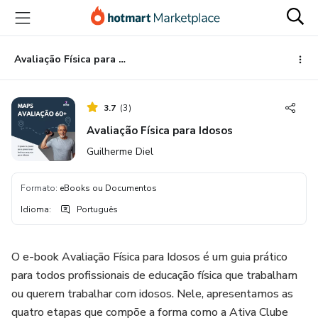
Ir
Ir
Ir
para
para
para
o
o
o
conteúdo
pagamento
rodapé
Avaliação Física para Idosos
principal
3.7
(
3
)
Avaliação Física para Idosos
Guilherme Diel
Formato
:
eBooks ou Documentos
Idioma
:
Português
O e-book Avaliação Física para Idosos é um guia prático
para todos profissionais de educação física que trabalham
ou querem trabalhar com idosos. Nele, apresentamos as
quatro etapas que compõe a forma como a Ativa Clube