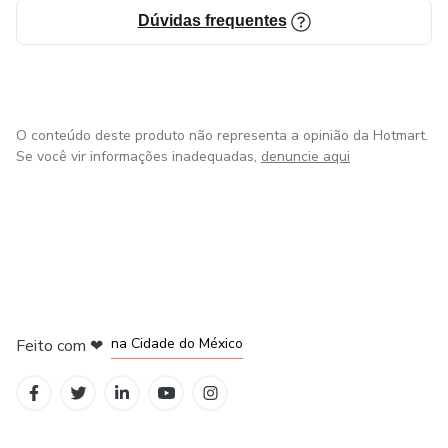
Dúvidas frequentes
O conteúdo deste produto não representa a opinião da Hotmart.
Se você vir informações inadequadas,
denuncie aqui
em Bogotá
em Amsterdam
em Madrid
na Cidade do México
Feito com
❤
em Belo Horizonte