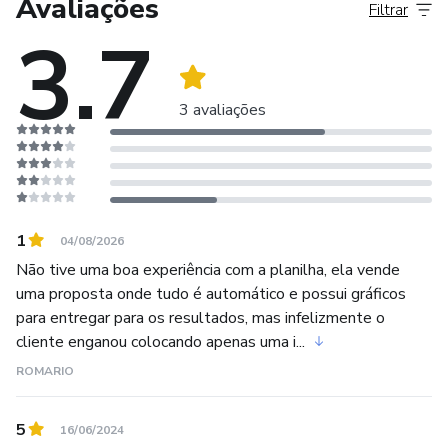
Avaliações
Filtrar
3.7
Nossos produtos digitais são voltados para auxiliar
profissionais na sua prática diária.
3 avaliações
1
04/08/2026
Não tive uma boa experiência com a planilha, ela vende
uma proposta onde tudo é automático e possui gráficos
para entregar para os resultados, mas infelizmente o
cliente enganou colocando apenas uma i...
ROMARIO
5
16/06/2024