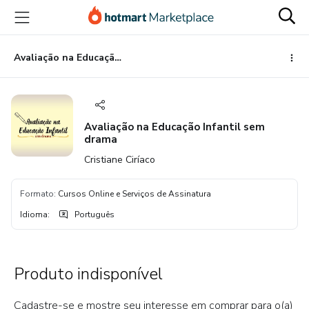
Ir
Ir
Ir
para
para
para
o
o
o
conteúdo
pagamento
rodapé
Avaliação na Educação Infantil sem drama
principal
Avaliação na Educação Infantil sem
drama
Cristiane Ciríaco
Formato
:
Cursos Online e Serviços de Assinatura
Idioma
:
Português
Produto indisponível
Cadastre-se e mostre seu interesse em comprar para o(a)