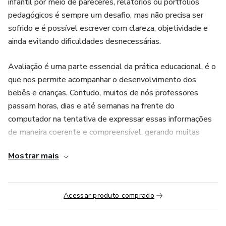
infantil por meio de pareceres, relatórios ou portfólios
pedagógicos é sempre um desafio, mas não precisa ser
sofrido e é possível escrever com clareza, objetividade e
ainda evitando dificuldades desnecessárias.
Avaliação é uma parte essencial da prática educacional, é o
que nos permite acompanhar o desenvolvimento dos
bebês e crianças. Contudo, muitos de nós professores
passam horas, dias e até semanas na frente do
computador na tentativa de expressar essas informações
de maneira coerente e compreensível, gerando muitas
vezes o sentimento de frustração e incapacidade devido ao
Mostrar mais
tempo e habilidades que isso demanda.
Neste curso, você vai ter acesso a ferramentas e
Acessar produto comprado
estratégias para descrever as aprendizagens de forma
precisa e acessível. Abordaremos técnicas eficazes de
análise dos progressos individuais e coletivos,