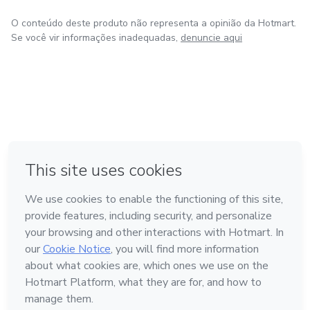
O conteúdo deste produto não representa a opinião da Hotmart.
Se você vir informações inadequadas,
denuncie aqui
em Amsterdam
em Madrid
em Bogotá
Feito com
❤
em Belo Horizonte
na Cidade do México
Conheça a Hotmart
Idioma
Português