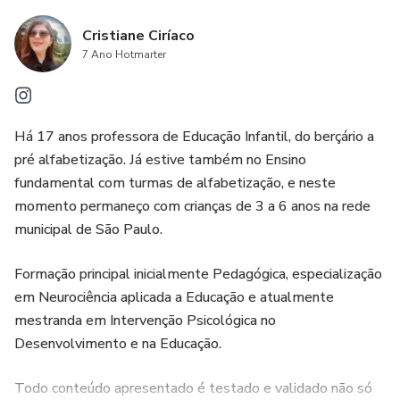
Aqui você vai além de correlacionar teoria e prática, ter
Cristiane Ciríaco
acesso também a exemplos de escrita de acordo com o
7 Ano Hotmarter
que é solicitado pela documentação e legislação
educacional vigente.
Há 17 anos professora de Educação Infantil, do berçário a
Não deixe que a escrita da sistematização das
pré alfabetização. Já estive também no Ensino
aprendizagens seja um obstáculo. Inscreva-se agora e
fundamental com turmas de alfabetização, e neste
adquira competências para uma avaliação eficaz e de
momento permaneço com crianças de 3 a 6 anos na rede
qualidade na educação infantil.
municipal de São Paulo.
Formação principal inicialmente Pedagógica, especialização
em Neurociência aplicada a Educação e atualmente
mestranda em Intervenção Psicológica no
Desenvolvimento e na Educação.
Todo conteúdo apresentado é testado e validado não só