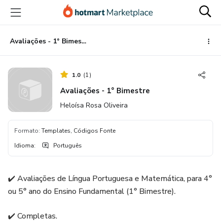
Ir
Ir
Ir
para
para
para
o
o
o
conteúdo
pagamento
rodapé
Avaliações - 1° Bimestre
principal
1.0
(
1
)
Avaliações - 1° Bimestre
Heloísa Rosa Oliveira
Formato
:
Templates, Códigos Fonte
Idioma
:
Português
✔️ Avaliações de Língua Portuguesa e Matemática, para 4°
ou 5° ano do Ensino Fundamental (1° Bimestre).
✔️ Completas.