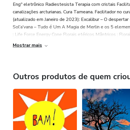
Engº eletrônico Radiestesista Terapia com cristais Facili
canalizações arcturianas. Cura Tameana. Facilitador no cur
(atualizado em Janeiro de 2023): Excalibur – O despertar
Sol’a’vana – Tudo é Um A Magia de Merlin e os 5 elemen
; Life Force Energy Cone Florais etéricos Mântricos ; Florai
Mostrar mais
Outros produtos de quem crio