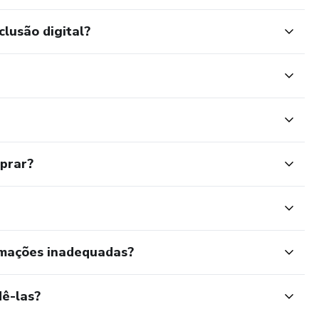
clusão digital?
mprar?
rmações inadequadas?
ê-las?