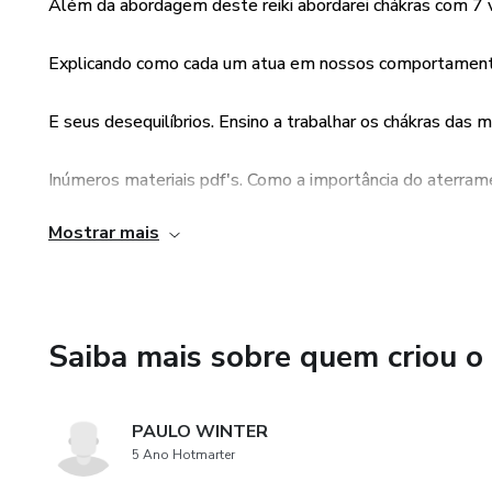
Além da abordagem deste reiki abordarei chákras com 7 v
Explicando como cada um atua em nossos comportamento
E seus desequilíbrios. Ensino a trabalhar os chákras das 
Inúmeros materiais pdf's. Como a importância do aterra
Mostrar mais
de connsciência através das sintonizações em reikis.
Abordo também os tipos de reikis, étic reiki, atc...
Saiba mais sobre quem criou o
PAULO WINTER
5 Ano Hotmarter