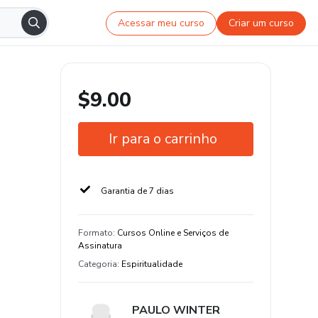
Acessar meu curso
Criar um curso
$9.00
Ir para o carrinho
Garantia de 7 dias
Formato
:
Cursos Online e Serviços de
Assinatura
Categoria
:
Espiritualidade
PAULO WINTER