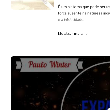
É um sistema que pode ser usa
força ausente na natureza indi
e a infelicidade.
Esse tipo de processo geral
Mostrar mais
por isso a energia Canalizada 
de sucesso e conquista da felic