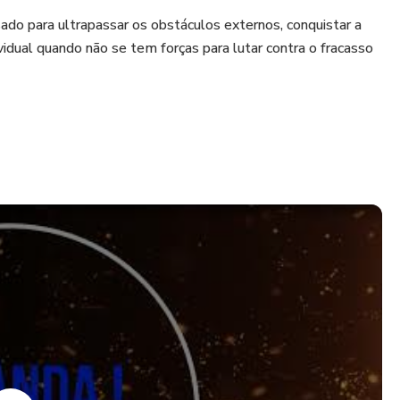
do para ultrapassar os obstáculos externos, conquistar a
vidual quando não se tem forças para lutar contra o fracasso
mente vem acompanhado de depressão e falta de motivação,
pela espada da verdade irá ajudar no cancelamento da falta
idade interior.