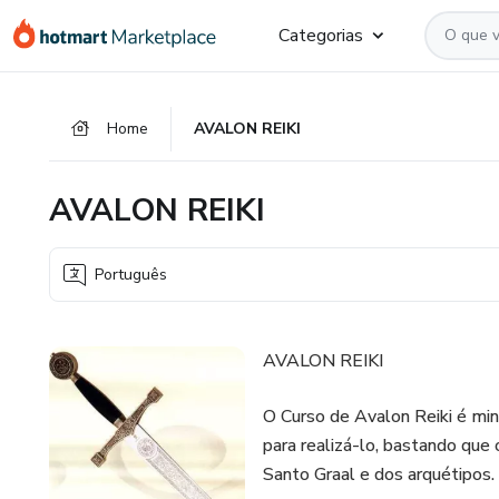
Ir
Ir
Ir
Categorias
para
para
para
o
o
o
conteúdo
pagamento
rodapé
Home
AVALON REIKI
principal
AVALON REIKI
Português
AVALON REIKI
O Curso de Avalon Reiki é min
para realizá-lo, bastando que 
Santo Graal e dos arquétipos.