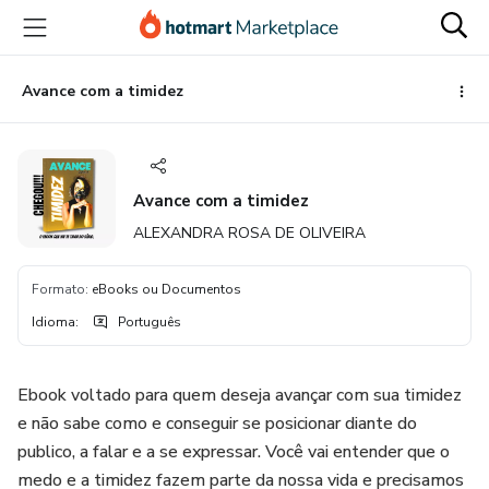
Ir
Ir
Ir
para
para
para
o
o
o
conteúdo
pagamento
rodapé
Avance com a timidez
principal
Avance com a timidez
ALEXANDRA ROSA DE OLIVEIRA
Formato
:
eBooks ou Documentos
Idioma
:
Português
Ebook voltado para quem deseja avançar com sua timidez
e não sabe como e conseguir se posicionar diante do
publico, a falar e a se expressar. Você vai entender que o
medo e a timidez fazem parte da nossa vida e precisamos