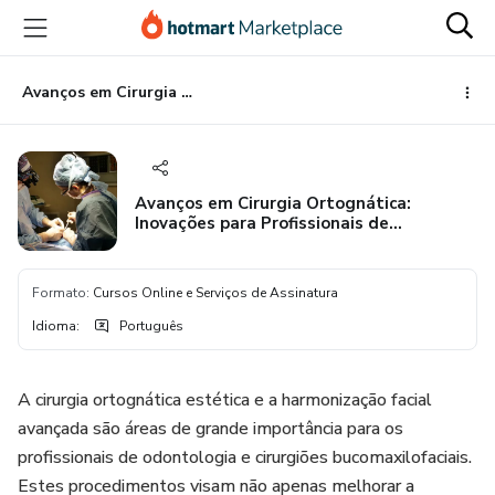
Ir
Ir
Ir
para
para
para
o
o
o
conteúdo
pagamento
rodapé
Avanços em Cirurgia Ortognática: Inovações para Profissionais de Odontologia
principal
Avanços em Cirurgia Ortognática:
Inovações para Profissionais de
Odontologia
Formato
:
Cursos Online e Serviços de Assinatura
Idioma
:
Português
A cirurgia ortognática estética e a harmonização facial
avançada são áreas de grande importância para os
profissionais de odontologia e cirurgiões bucomaxilofaciais.
Estes procedimentos visam não apenas melhorar a