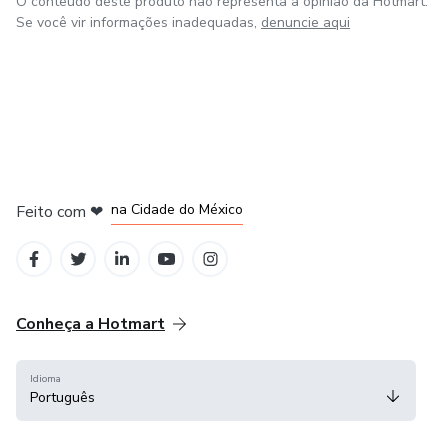
O conteúdo deste produto não representa a opinião da Hotmart.
Se você vir informações inadequadas,
denuncie aqui
em Bogotá
em Amsterdam
em Madrid
na Cidade do México
Feito com
❤
em Belo Horizonte
Conheça a Hotmart
Idioma
Português