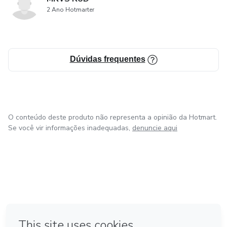
2 Ano Hotmarter
Dúvidas frequentes
O conteúdo deste produto não representa a opinião da Hotmart.
Se você vir informações inadequadas,
denuncie aqui
em Bogotá
em Amsterdam
em Madrid
na Cidade do México
Feito com
❤