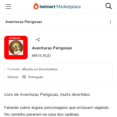
Ir
Ir
Ir
para
para
para
o
o
o
conteúdo
pagamento
rodapé
Aventuras Perigosas
principal
Aventuras Perigosas
MRVS RUD
Formato
:
eBooks ou Documentos
Idioma
:
Português
Livro de Aventuras Perigosas, muito divertidos
Falando sobre alguns personagens que estavam viajando.
No caminho pararam na casa dos canibais.