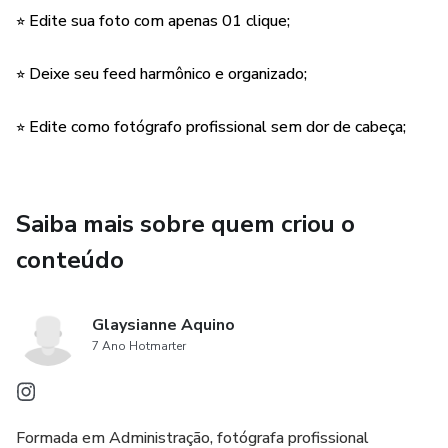
⭐︎ Edite sua foto com apenas 01 clique;
O que inclui o pacote:
⭐︎ Deixe seu feed harmônico e organizado;
⭐︎ 5 Presets em DNG;
⭐︎ Manual de instruções;
⭐︎ Edite como fotógrafo profissional sem dor de cabeça;
As predefinições do Lightroom podem ser usadas apenas
no Adobe Lightroom e no Photoshop.
Saiba mais sobre quem criou o
conteúdo
Glaysianne Aquino
7 Ano Hotmarter
Formada em Administração, fotógrafa profissional