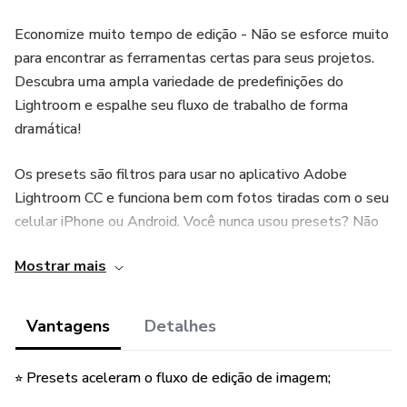
Economize muito tempo de edição - Não se esforce muito
para encontrar as ferramentas certas para seus projetos.
Descubra uma ampla variedade de predefinições do
Lightroom e espalhe seu fluxo de trabalho de forma
dramática!
Os presets são filtros para usar no aplicativo Adobe
Lightroom CC e funciona bem com fotos tiradas com o seu
celular iPhone ou Android. Você nunca usou presets? Não
precisa se estressar, os presets são MUITO fáceis de usar,
Mostrar mais
basta um clique!
Atenção!! O Lightroom Mobile é gratuito para todos! Você
Vantagens
Detalhes
não precisa de uma assinatura da Adobe para usar essas
predefinições. Basta baixar o aplicativo gratuito do Adobe
⭐︎ Presets aceleram o fluxo de edição de imagem;
Lightroom CC no seu smartphone ou tablet.