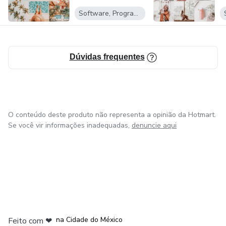
Software, Programas para baixar
Dúvidas frequentes
O conteúdo deste produto não representa a opinião da Hotmart.
Se você vir informações inadequadas,
denuncie aqui
em Bogotá
em Amsterdam
em Madrid
na Cidade do México
Feito com
❤