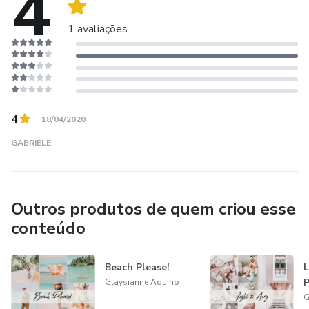
4
1 avaliações
4
18/04/2020
GABRIELE
Outros produtos de quem criou esse
conteúdo
Beach Please!
L
P
Glaysianne Aquino
G