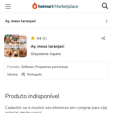
Ir
Ir
Ir
para
para
para
o
o
o
conteúdo
pagamento
rodapé
Ay, meus laranjas!
principal
4.0
(
1
)
Ay, meus laranjas!
Glaysianne Aquino
Formato
:
Software, Programas para baixar
Idioma
:
Português
Produto indisponível
Cadastre-se e mostre seu interesse em comprar para o(a)
autor(a) deste curso!