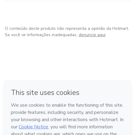
O conteúdo deste produto não representa a opinião da Hotmart.
Se você vir informações inadequadas,
denuncie aqui
em Bogotá
em Amsterdam
em Madrid
na Cidade do México
Feito com
❤
em Belo Horizonte
Conheça a Hotmart