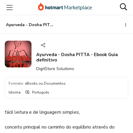
Ir
Ir
Ir
para
para
para
o
o
o
conteúdo
pagamento
rodapé
Ayurveda - Dosha PITTA - Ebook Guia definitivo
principal
Ayurveda - Dosha PITTA - Ebook Guia
definitivo
DigitStore Solutions
Formato
:
eBooks ou Documentos
Idioma
:
Português
fácil leitura e de linguagem simples,
conceito principal no caminho do equilíbrio através do