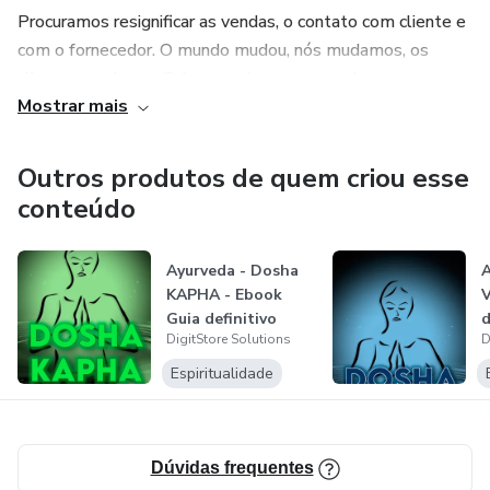
Procuramos resignificar as vendas, o contato com cliente e
com o fornecedor. O mundo mudou, nós mudamos, os
clientes mudaram. Sabemos de nosso papel neste
Mostrar mais
ambiente em ebulição e de novos desafios.
São mais de 20 anos de experiência em vendas e em
Outros produtos de quem criou esse
clientes.
conteúdo
Ayurveda - Dosha
A
KAPHA - Ebook
V
Guia definitivo
d
DigitStore Solutions
D
Espiritualidade
Dúvidas frequentes