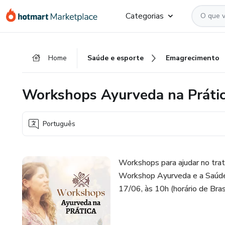
Ir
Ir
Ir
Categorias
para
para
para
o
o
o
conteúdo
pagamento
rodapé
Home
Saúde e esporte
Emagrecimento
principal
Workshops Ayurveda na Práti
Português
Workshops para ajudar no tra
Workshop Ayurveda e a Saúde 
17/06, às 10h (horário de Brasí