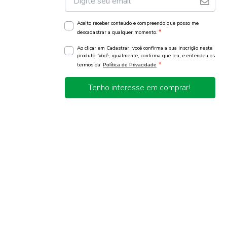
Aceito receber conteúdo e compreendo que posso me
*
descadastrar a qualquer momento.
Ao clicar em Cadastrar, você confirma a sua inscrição neste
produto. Você, igualmente, confirma que leu, e entendeu os
*
termos da
Política de Privacidade
Tenho interesse em comprar!