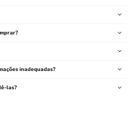
omprar?
rmações inadequadas?
ê-las?