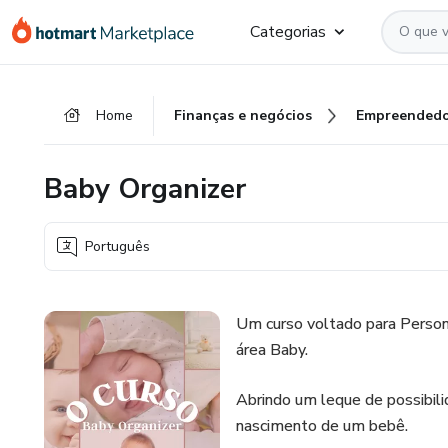
Ir
Ir
Ir
Categorias
para
para
para
o
o
o
conteúdo
pagamento
rodapé
Home
Finanças e negócios
Empreendedo
principal
Baby Organizer
Português
Um curso voltado para Person
área Baby.
Abrindo um leque de possibil
nascimento de um bebê.