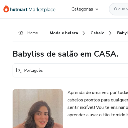
Ir
Ir
Ir
Categorias
para
para
para
o
o
o
conteúdo
pagamento
rodapé
Home
Moda e beleza
Cabelo
principal
Babyliss de salão em CASA.
Português
Aprenda de uma vez por tod
cabelos prontos para qualquer
sentir incrível! Vou te ensinar
aprender a usar o tão temido 