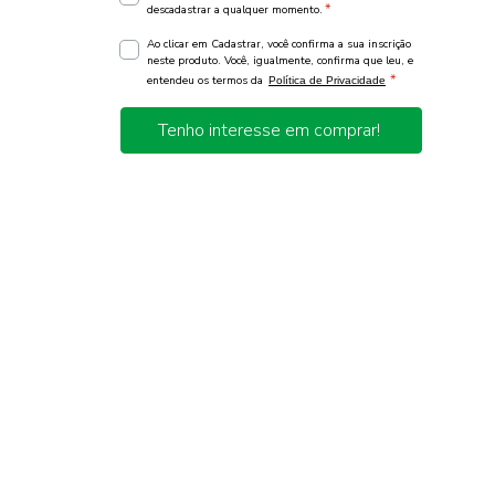
*
descadastrar a qualquer momento.
Ao clicar em Cadastrar, você confirma a sua inscrição
neste produto. Você, igualmente, confirma que leu, e
*
entendeu os termos da
Política de Privacidade
Tenho interesse em comprar!