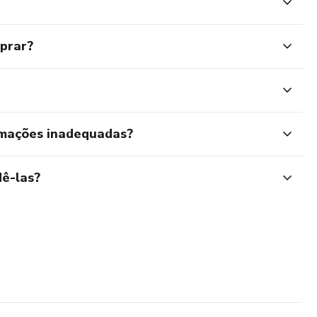
mprar?
rmações inadequadas?
ê-las?