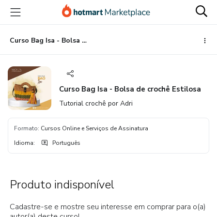
Ir
Ir
Ir
para
para
para
o
o
o
conteúdo
pagamento
rodapé
Curso Bag Isa - Bolsa de crochê Estilosa
principal
Curso Bag Isa - Bolsa de crochê Estilosa
Tutorial crochê por Adri
Formato
:
Cursos Online e Serviços de Assinatura
Idioma
:
Português
Produto indisponível
Cadastre-se e mostre seu interesse em comprar para o(a)
autor(a) deste curso!