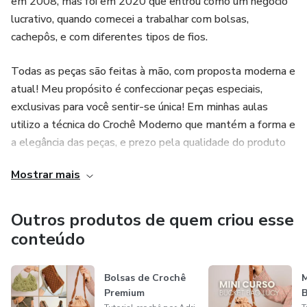
em 2008, mas foi em 2020 que entrou como um negócio
lucrativo, quando comecei a trabalhar com bolsas,
cachepôs, e com diferentes tipos de fios.
Todas as peças são feitas à mão, com proposta moderna e
atual! Meu propósito é confeccionar peças especiais,
exclusivas para você sentir-se única! Em minhas aulas
utilizo a técnica do Crochê Moderno que mantém a forma e
a elegância das peças, e prezo pela qualidade do produto
final com acabamentos perfeitos.
Mostrar mais
Em cada peça há dedicação, esforço, atenção e carinho para
que as peças transmitam a exclusividade do produto
Outros produtos de quem criou esse
artesanal!
conteúdo
Aulas de crochê moderno para iniciantes e para quem quer
Bolsas de Crochê
M
aperfeiçoar a técnica. Te ensino crochê sem mistério,
Premium
B