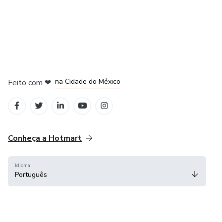
em Bogotá
em Amsterdam
em Madrid
na Cidade do México
Feito com
❤
em Belo Horizonte
Conheça a Hotmart
Idioma
Português