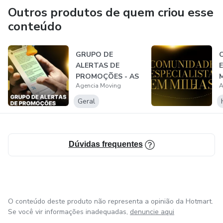
Outros produtos de quem criou esse
conteúdo
GRUPO DE
ALERTAS DE
E
PROMOÇÕES - AS
M
Agencia Moving
A
F
Geral
Dúvidas frequentes
O conteúdo deste produto não representa a opinião da Hotmart.
Se você vir informações inadequadas,
denuncie aqui