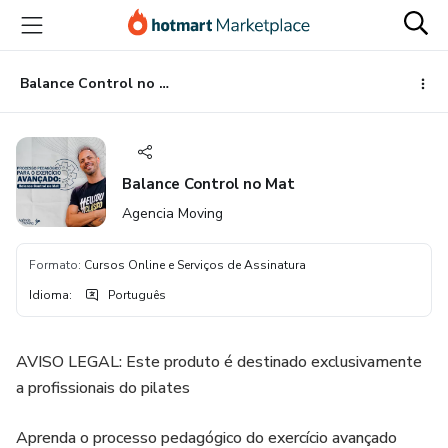
Ir
Ir
Ir
para
para
para
o
o
o
conteúdo
pagamento
rodapé
Balance Control no Mat
principal
Balance Control no Mat
Agencia Moving
Formato
:
Cursos Online e Serviços de Assinatura
Idioma
:
Português
AVISO LEGAL: Este produto é destinado exclusivamente
a profissionais do pilates
Aprenda o processo pedagógico do exercício avançado