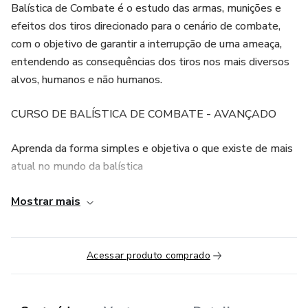
Balística de Combate é o estudo das armas, munições e
efeitos dos tiros direcionado para o cenário de combate,
com o objetivo de garantir a interrupção de uma ameaça,
entendendo as consequências dos tiros nos mais diversos
alvos, humanos e não humanos.
CURSO DE BALÍSTICA DE COMBATE - AVANÇADO
Aprenda da forma simples e objetiva o que existe de mais
atual no mundo da balística
O nosso objetivo é ensinar a você conceitos relacionados à
Mostrar mais
balística otimizando se tempo de forma rápida, e científica
acabando de uma vez por todas com mitos e achismos.
Acessar produto comprado