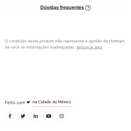
Dúvidas frequentes
O conteúdo deste produto não representa a opinião da Hotmart.
Se você vir informações inadequadas,
denuncie aqui
em Bogotá
em Amsterdam
em Madrid
na Cidade do México
Feito com
❤
em Belo Horizonte