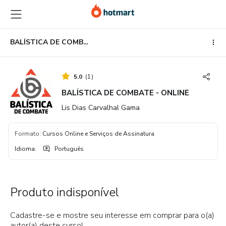
Ir
Ir
Ir
para
para
para
o
o
o
conteúdo
pagamento
rodapé
BALÍSTICA DE COMBATE - ONLINE
principal
5.0
(
1
)
BALÍSTICA DE COMBATE - ONLINE
Lis Dias Carvalhal Gama
Formato
:
Cursos Online e Serviços de Assinatura
Idioma
:
Português
Produto indisponível
Cadastre-se e mostre seu interesse em comprar para o(a)
autor(a) deste curso!