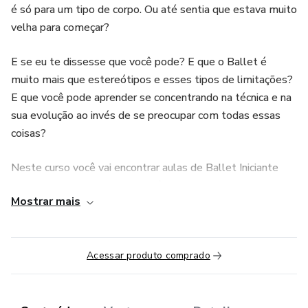
é só para um tipo de corpo. Ou até sentia que estava muito
velha para começar?
E se eu te dissesse que você pode? E que o Ballet é
muito mais que estereótipos e esses tipos de limitações?
E que você pode aprender se concentrando na técnica e na
sua evolução ao invés de se preocupar com todas essas
coisas?
Neste curso você vai encontrar aulas de Ballet Iniciante
feitas especialmente para você que tem esse sonho e
Mostrar mais
ainda por cima quer melhorar sua autoestima, cuidar de
você, ganhar flexibilidade, ganhar força e ainda melhorar
vários outros aspectos da sua vida.
Acessar produto comprado
Faça as aulas da sua casa, sem precisar de um estúdio
super equipado, no horário que for melhor para você e