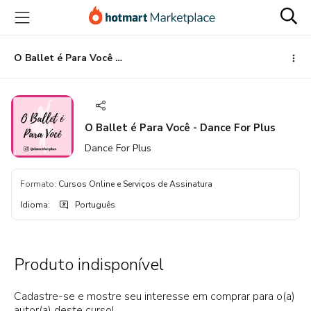
Ir
Ir
Ir
para
para
para
o
o
o
conteúdo
pagamento
rodapé
O Ballet é Para Você - Dance For Plus
principal
O Ballet é Para Você - Dance For Plus
Dance For Plus
Formato
:
Cursos Online e Serviços de Assinatura
Idioma
:
Português
Produto indisponível
Cadastre-se e mostre seu interesse em comprar para o(a)
autor(a) deste curso!