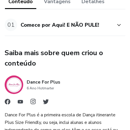
principalmente com uma professora capacitada e que
Conteúdo
Vantagens
Detalhes
entende as diferenças de corpos e que luta para que todos
possam dançar e ser incluídos na dança.
01
Comece por Aqui! E NÃO PULE!
Aulas práticas e teóricas, sempre explicadas com muita
objetividade e que permitem sua evolução no ballet sem
qualquer tipo de pressão estética, gordofobia ou
Saiba mais sobre quem criou o
preconceito.
conteúdo
Dance For Plus
6 Ano Hotmarter
Dance For Plus é a primeira escola de Dança itinerante
Plus Size Friendly, ou seja, inclui alunas e alunos