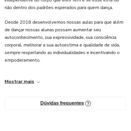
independente do corpo que eles têm e se esse está ou
não dentro dos padrões esperados para quem dança.
Desde 2018 desenvolvemos nossas aulas para que além
de dançar nossas alunas possam aumentar seu
autoconhecimento, sua expressividade, sua consciência
corporal, melhorar a sua autoestima e qualidade de vida,
sempre respeitando as individualidades e incentivando o
empoderamento.
Criado por Júlia Del Bianco que é formada em Bacharel e
Mostrar mais
Licenciatura em Dança pela UNICAMP (Universidade
Estadual de Campinas), bailarina, professora de Dança e
modelo Plus Size. Com anos de experiência na área da
Dúvidas frequentes
Dança e no ensino da Dança, também é formada em
Ballet, Jazz, Pilates, Método Ivaldo Bertazzo, entre
outros. Ensina vários estilos de dança como Ballet, Dança
Contemporânea, Jazz, Dança Criativa, entre outros.