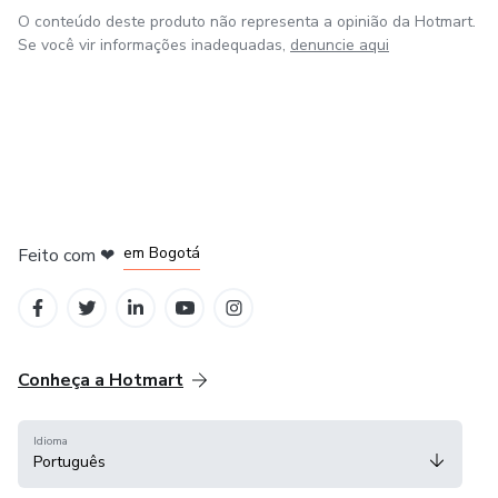
O conteúdo deste produto não representa a opinião da Hotmart.
Se você vir informações inadequadas,
denuncie aqui
em Amsterdam
em Madrid
em Bogotá
Feito com
❤
em Belo Horizonte
na Cidade do México
Conheça a Hotmart
Idioma
Português