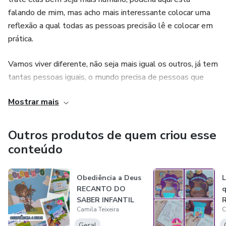
falando de mim, mas acho mais interessante colocar uma
reflexão a qual todas as pessoas precisão lê e colocar em
prática.
Vamos viver diferente, não seja mais igual os outros, já tem
tantas pessoas iguais, o mundo precisa de pessoas que
faça a DIFERENÇA nesse lugar.
Mostrar mais
Vamos ser mais carinhosos com o nosso público, começar a
trata-los como eles merecem.
Outros produtos de quem criou esse
conteúdo
Obediência a Deus
L
RECANTO DO
q
SABER INFANTIL
Camila Teixeira
C
Geral