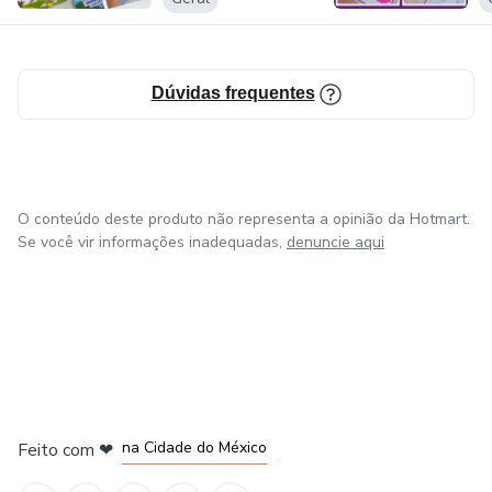
Dúvidas frequentes
O conteúdo deste produto não representa a opinião da Hotmart.
Se você vir informações inadequadas,
denuncie aqui
em Bogotá
em Amsterdam
em Madrid
na Cidade do México
Feito com
❤
em Belo Horizonte