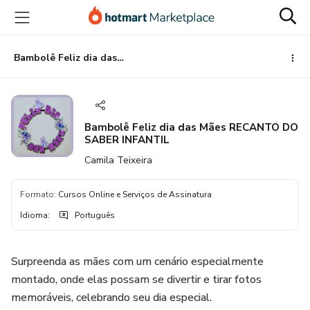
Ir
Ir
Ir
para
para
para
o
o
o
conteúdo
pagamento
rodapé
Bambolê Feliz dia das Mães RECANTO DO SABER INFANTIL
principal
Bambolê Feliz dia das Mães RECANTO DO
SABER INFANTIL
Camila Teixeira
Formato
:
Cursos Online e Serviços de Assinatura
Idioma
:
Português
Surpreenda as mães com um cenário especialmente
montado, onde elas possam se divertir e tirar fotos
memoráveis, celebrando seu dia especial.