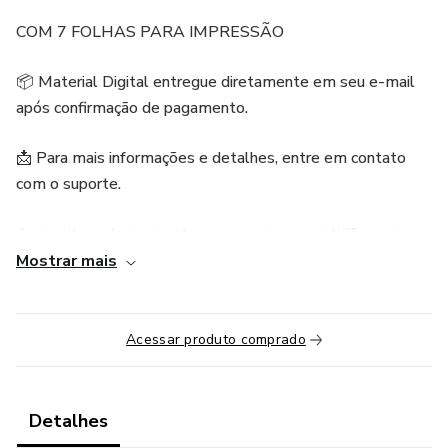
COM 7 FOLHAS PARA IMPRESSÃO
📦 Material Digital entregue diretamente em seu e-mail
após confirmação de pagamento.
📩 Para mais informações e detalhes, entre em contato
com o suporte.
Aproveite cada momento para expressar gratidão e amor,
tornando este Dia das Mães verdadeiramente
Mostrar mais
inesquecível.
ATENÇÃO: Este material em PDF é um guia para você
Acessar produto comprado
imprimir e montar em um bambolê, criando um cenário
ideal para fotografar mães. Note que este não é um curso
sobre como realizar as fotos, mas sim um recurso para
Detalhes
ajudá-lo a preparar um belo ambiente para suas sessões