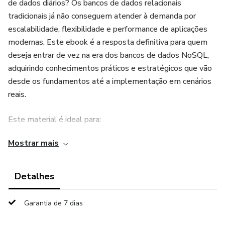
de dados diários? Os bancos de dados relacionais
tradicionais já não conseguem atender à demanda por
escalabilidade, flexibilidade e performance de aplicações
modernas. Este ebook é a resposta definitiva para quem
deseja entrar de vez na era dos bancos de dados NoSQL,
adquirindo conhecimentos práticos e estratégicos que vão
desde os fundamentos até a implementação em cenários
reais.
Este material é ideal para:
Mostrar mais
• Iniciantes que desejam construir uma base sólida em
bancos de dados modernos.
Detalhes
• Estudantes de TI, Ciência da Computação e áreas afins
que buscam conteúdo aplicável e atualizado.
Garantia de 7 dias
• Profissionais (desenvolvedores, analistas, DBAs) que