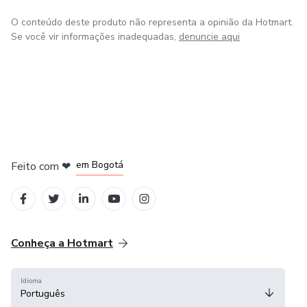
O conteúdo deste produto não representa a opinião da Hotmart.
Se você vir informações inadequadas,
denuncie aqui
em Amsterdam
em Madrid
em Bogotá
Feito com
❤
em Belo Horizonte
na Cidade do México
Conheça a Hotmart
Idioma
Português