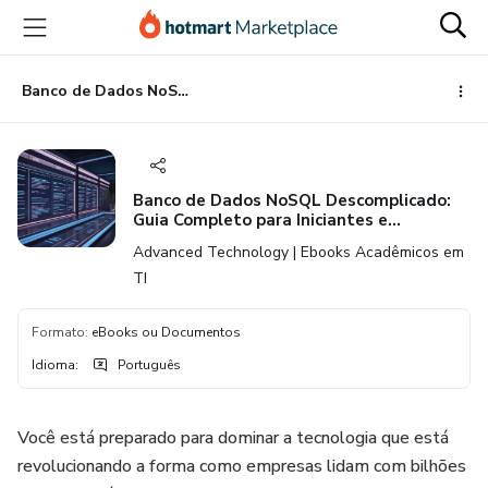
Ir
Ir
Ir
para
para
para
o
o
o
conteúdo
pagamento
rodapé
Banco de Dados NoSQL Descomplicado: Guia Completo para Iniciantes e Profissionais do Zero ao Domínio do tema | Banco de Dados | TI
principal
Banco de Dados NoSQL Descomplicado:
Guia Completo para Iniciantes e
Profissionais do Zero ao Domínio do tema
Advanced Technology | Ebooks Acadêmicos em
| Banco de Dados | TI
TI
Formato
:
eBooks ou Documentos
Idioma
:
Português
Você está preparado para dominar a tecnologia que está
revolucionando a forma como empresas lidam com bilhões