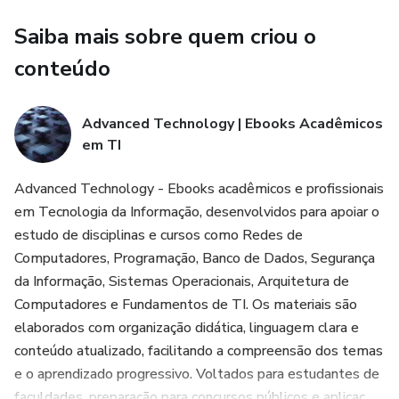
precisam se atualizar e ganhar vantagem competitiva no
Saiba mais sobre quem criou o
mercado.
conteúdo
• Empreendedores e gestores que desejam entender
como NoSQL pode escalar seus negócios.
Advanced Technology | Ebooks Acadêmicos
em TI
Com linguagem clara, exemplos práticos e uma abordagem
passo a passo, este ebook não apenas ensina conceitos,
Advanced Technology - Ebooks acadêmicos e profissionais
mas prepara você para aplicar o NoSQL em projetos reais,
em Tecnologia da Informação, desenvolvidos para apoiar o
desde aplicações web e móveis até sistemas de IoT e
estudo de disciplinas e cursos como Redes de
analytics em tempo real. Invista no conhecimento que está
Computadores, Programação, Banco de Dados, Segurança
moldando o futuro dos dados e acelere sua carreira na
da Informação, Sistemas Operacionais, Arquitetura de
tecnologia.
Computadores e Fundamentos de TI. Os materiais são
elaborados com organização didática, linguagem clara e
ÁREA
conteúdo atualizado, facilitando a compreensão dos temas
e o aprendizado progressivo. Voltados para estudantes de
Banco de Dados, Banco de Dados NoSQL, Bancos Não
faculdades, preparação para concursos públicos e aplicaç...