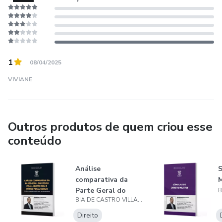
1
08/04/2025
VIVIANE
Outros produtos de quem criou esse
conteúdo
Análise
S
comparativa da
M
Parte Geral do
BIA DE CASTRO VILLAS BOAS FOUREAUX LTDA
Código Penal
Militar c...
Direito