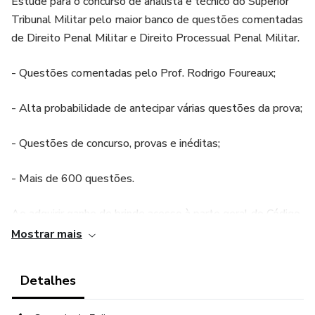
Estude para o concurso de analista e técnico do Superior
Tribunal Militar pelo maior banco de questões comentadas
de Direito Penal Militar e Direito Processual Penal Militar.
- Questões comentadas pelo Prof. Rodrigo Foureaux;
- Alta probabilidade de antecipar várias questões da prova;
- Questões de concurso, provas e inéditas;
- Mais de 600 questões.
Ao adquirir ganhe de brinde acesso à parte geral do Código
Penal Militar organizado para concurso!
Mostrar mais
Detalhes