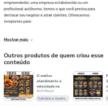
empreendedor, uma empresa estabelecida ou um
profissional autônomo, temos o que você precisa para
destacar seu negócio e atrair clientes. Oferecemos
templetes para:
Folders e Cartões de Visita
Mostrar mais
Imãs de Geladeira e Adesivos
Outros produtos de quem criou esse
Banners e Cavaletes de Ferro com Lona
conteúdo
Fachadas e Placas de PVC Impresso ou Adesivado
O melhor
P
atendimento e
1
Por que Escolher Nossos Templetes?
velocidade na
v
Art In Mouse
A
entrega. Promoção
p
Facilidade de Edição: Personalize cada detalhe de forma
Panfl...
Culinária e Gastronomia
fácil, independentemente do seu nível de habilidade.