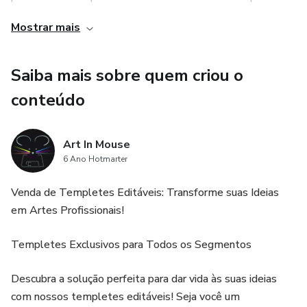
sem curva, proporcionando opções para diferentes
Mostrar mais
necessidades e preferências.
Saiba mais sobre quem criou o
3. Pronto para impressão: O banner é fornecido em
tamanho 70x100cm, pronto para ser impresso. Isso
conteúdo
significa que o usuário não precisa se preocupar em
redimensionar o arquivo ou ajustar as proporções,
Art In Mouse
economizando tempo e garantindo um resultado final de
6 Ano Hotmarter
qualidade.
Venda de Templetes Editáveis: Transforme suas Ideias
em Artes Profissionais!
Templetes Exclusivos para Todos os Segmentos
Descubra a solução perfeita para dar vida às suas ideias
com nossos templetes editáveis! Seja você um