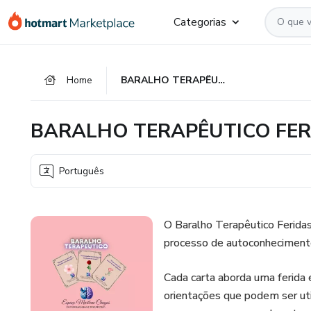
Ir
Ir
Ir
Categorias
para
para
para
o
o
o
conteúdo
pagamento
rodapé
Home
BARALHO TERAPÊUTICO FERIDAS EMOCIONAIS
principal
BARALHO TERAPÊUTICO FER
Português
O Baralho Terapêutico Feridas
processo de autoconhecimento
Cada carta aborda uma ferida 
orientações que podem ser uti