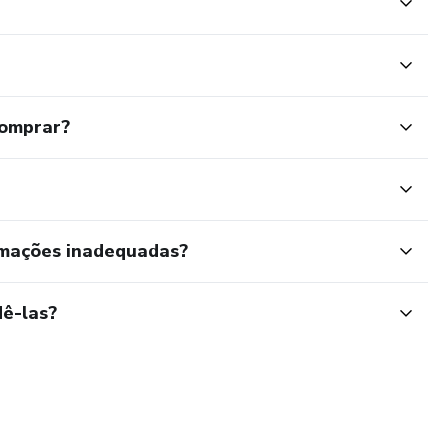
comprar?
rmações inadequadas?
ê-las?