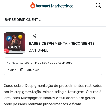
Ir
Ir
Ir
para
para
para
o
o
o
conteúdo
pagamento
rodapé
BARBE DESPIGMENTA - RECORRENTE
principal
BARBE DESPIGMENTA - RECORRENTE
DANI BARBE
Formato
:
Cursos Online e Serviços de Assinatura
Idioma
:
Português
Curso sobre Despigmentação de procedimentos realizados
por Micropigmentação, microblading e tatuagem. O curso é
ideal para Micropigmentadoras e tatuadores em gerais,
onde pessoas realizam procedimentos e ficam