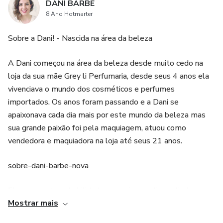
DANI BARBE
8 Ano Hotmarter
Sobre a Dani! - Nascida na área da beleza
A Dani começou na área da beleza desde muito cedo na
loja da sua mãe Grey li Perfumaria, desde seus 4 anos ela
vivenciava o mundo dos cosméticos e perfumes
importados. Os anos foram passando e a Dani se
apaixonava cada dia mais por este mundo da beleza mas
sua grande paixão foi pela maquiagem, atuou como
vendedora e maquiadora na loja até seus 21 anos.
sobre-dani-barbe-nova
Ela sempre teve habilidade manuais e realizava lindos
Mostrar mais
trabalhos nas clientes da loja, e por incentivo de sua mãe a
empresária Cleusa T.Witzler ela começou em 2010 a