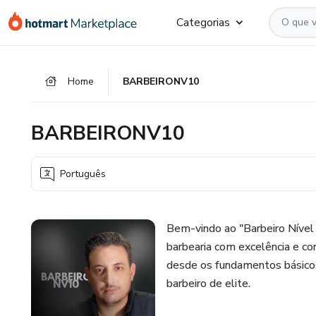
Ir
Ir
Ir
Categorias
para
para
para
o
o
o
conteúdo
pagamento
rodapé
Home
BARBEIRONV10
principal
BARBEIRONV10
Português
Bem-vindo ao "Barbeiro Nível 
barbearia com excelência e co
desde os fundamentos básicos
barbeiro de elite.