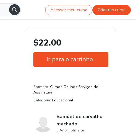
Acessar meu curso
Criar um curso
$22.00
Ir para o carrinho
Garantia de 7 dias
Estude do seu jeito e em qualquer
Formato
:
Cursos Online e Serviços de
dispositivo
Assinatura
Categoria
:
Educacional
Samuel de carvalho
machado
3 Ano Hotmarter