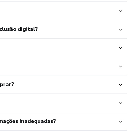
clusão digital?
mprar?
rmações inadequadas?