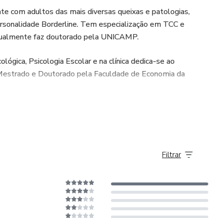
rtamental Dialética/DBT
ente com adultos das mais diversas queixas e patologias,
rsonalidade Borderline. Tem especialização em TCC e
atualmente faz doutorado pela UNICAMP.
quema
ógica, Psicologia Escolar e na clínica dedica-se ao
Mestrado e Doutorado pela Faculdade de Economia da
 mensal acessível!!
or você!!
em breve Chai Barboza e Jemima Giron.
Filtrar