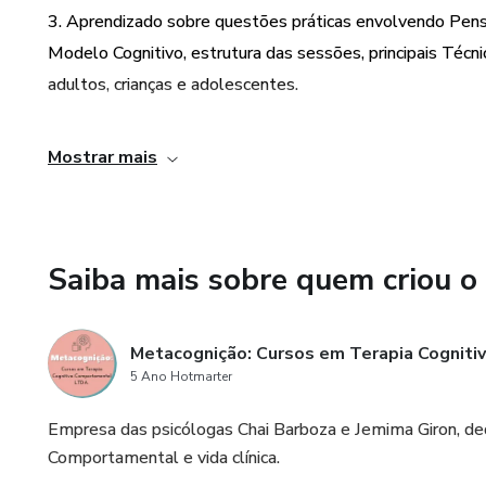
Módulo 6: Como deve ser feit
3. Aprendizado sobre questões práticas envolvendo Pens
Modelo Cognitivo, estrutura das sessões, principais Técni
Módulo 7: Principais Técnicas 
adultos, crianças e adolescentes.
Módulo 8: Principais Técnica
4. Introdução às terapias de terceira onda e uma visão so
Mostrar mais
Módulo 9: TCC aplicada à ado
5. Preparado por duas psicólogas experientes na área, Ch
AULAS EXTRAS - ACESSO 
Saiba mais sobre quem criou o
- Uma Visão sobre a PBE e o
- Relação Terapêutica e sua i
Metacognição: Cursos em Terapia Cognit
5 Ano Hotmarter
- Uma introdução as terapias 
Empresa das psicólogas Chai Barboza e Jemima Giron, ded
WORKSHOP BÔNUS - Libera
Comportamental e vida clínica.