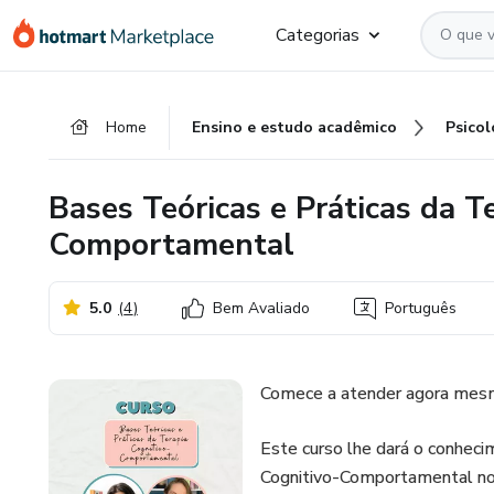
Ir
Ir
Ir
Categorias
para
para
para
o
o
o
conteúdo
pagamento
rodapé
Home
Ensino e estudo acadêmico
Psicol
principal
Bases Teóricas e Práticas da T
Comportamental
5.0
(
4
)
Bem Avaliado
Português
Comece a atender agora mesm
Este curso lhe dará o conheci
Cognitivo-Comportamental no 