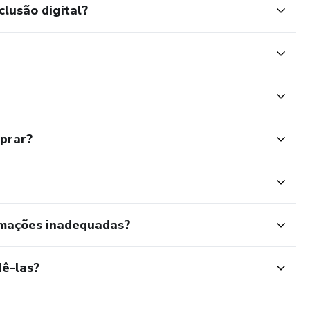
clusão digital?
mprar?
rmações inadequadas?
ê-las?