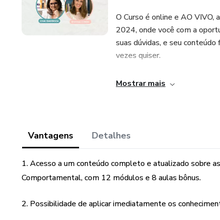
O Curso é online e AO VIVO, 
2024, onde você com a oportu
suas dúvidas, e seu conteúdo f
vezes quiser.
Está dividido em 9 Módulos 
Mostrar mais
Módulo 1: Contextualização H
Módulo 2: Pressupostos Fun
Vantagens
Detalhes
Módulo 3: O que são Pensament
1. Acesso a um conteúdo completo e atualizado sobre as 
Comportamental, com 12 módulos e 8 aulas bônus.
Módulo 4: O que são Crenças In
Módulo 5: O que é Conceituali
2. Possibilidade de aplicar imediatamente os conheciment