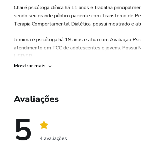
- Introdução à Terapia Compo
Chai é psicóloga clínica há 11 anos e trabalha principalm
sendo seu grande público paciente com Transtorno de Pe
WORKSHOP AO VIVO
Terapia Comportamental Dialética, possui mestrado e 
- Introdução à Terapia do Es
Jemima é psicóloga há 19 anos e atua com Avaliação Psicol
atendimento em TCC de adolescentes e jovens. Possui 
É muito conteúdo por um valor
USP/SP.
Mostrar mais
Estamos ansiosas esperando p
Um grande bejo e nos vemos 
Avaliações
5
4 avaliações