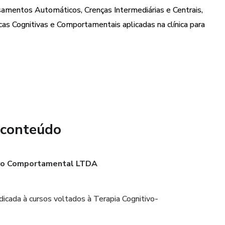
a a Estrutura das Sessões.
amentos Automáticos, Crenças Intermediárias e Centrais,
cas Cognitivas e Comportamentais aplicadas na clínica para
Cognitivas e Vivenciais
s Comportamentais
bre a psicologia baseada em evidências.
lescentes
ai Barboza e Jemima Giron.
IMEDIATO
 conteúdo
 DSM e suas versões ao longo do tempo.
mportância
ivo Comportamental LTDA
de 3 onda
icada à cursos voltados à Terapia Cognitivo-
do em Junho