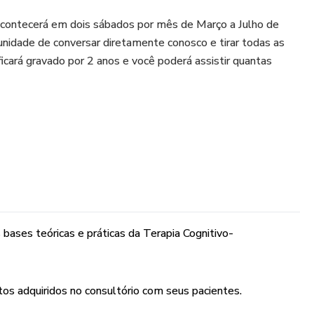
acontecerá em dois sábados por mês de Março a Julho de
nidade de conversar diretamente conosco e tirar todas as
icará gravado por 2 anos e você poderá assistir quantas
(+ 3 aulas bônus + 2 Workshops GRÁTIS):
istórica da TCC
damentais da TCC
os Automáticos, como identificar, avaliar e modificar.
bases teóricas e práticas da Terapia Cognitivo-
termediárias e Centrais, como identificar, avaliar e modificar.
zação Cognitiva e como fazer?
os adquiridos no consultório com seus pacientes.