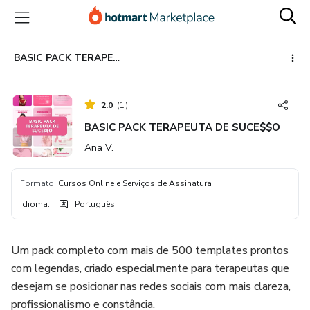
Ir
Ir
Ir
para
para
para
o
o
o
conteúdo
pagamento
rodapé
BASIC PACK TERAPEUTA DE SUCE$$O
principal
2.0
(
1
)
BASIC PACK TERAPEUTA DE SUCE$$O
Ana V.
Formato
:
Cursos Online e Serviços de Assinatura
Idioma
:
Português
Um pack completo com mais de 500 templates prontos
com legendas, criado especialmente para terapeutas que
desejam se posicionar nas redes sociais com mais clareza,
profissionalismo e constância.