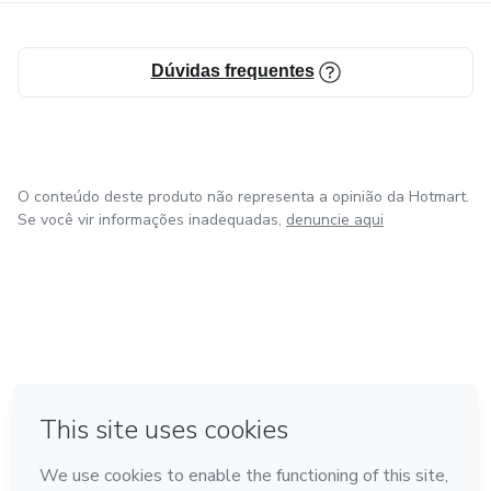
Dúvidas frequentes
O conteúdo deste produto não representa a opinião da Hotmart.
Se você vir informações inadequadas,
denuncie aqui
em Amsterdam
em Madrid
em Bogotá
Feito com
❤
em Belo Horizonte
na Cidade do México