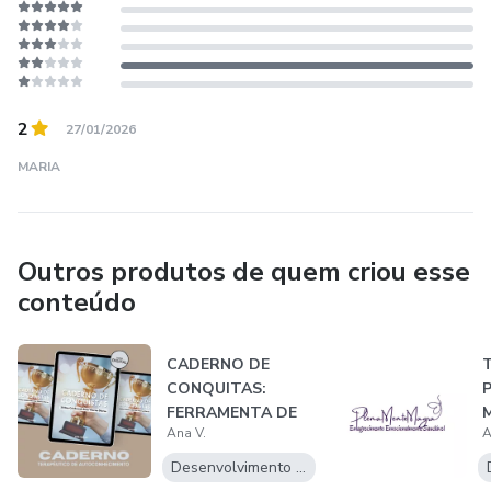
2
27/01/2026
MARIA
Outros produtos de quem criou esse
conteúdo
CADERNO DE
CONQUITAS:
FERRAMENTA DE
Ana V.
A
AUTOCONHECIME
NTO E CRESC...
Desenvolvimento Pessoal