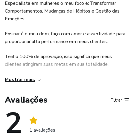
Especialista em mulheres o meu foco é: Transformar
Comportamentos, Mudanças de Hábitos e Gestão das
Emoções.
Ensinar é o meu dom, faço com amor e assertividade para
proporcionar alta performance em meus clientes.
Tenho 100% de aprovação, isso significa que meus
clientes atingiram suas metas em sua totalidade.
Pensando em escalar os meus ensinamentos, aqui ofereço
Mostrar mais
os meus conteúdos (e info-produtos) preferidos.
Avaliações
Filtrar
Venha fazer parte do meu time de vencedores!
2
1 avaliações