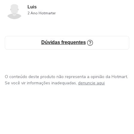
Luis
2 Ano Hotmarter
Dúvidas frequentes
O conteúdo deste produto não representa a opinião da Hotmart.
Se você vir informações inadequadas,
denuncie aqui
em Bogotá
em Amsterdam
em Madrid