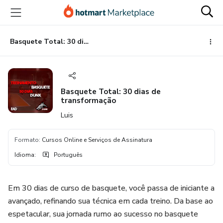
Ir
Ir
Ir
para
para
para
o
o
o
conteúdo
pagamento
rodapé
Basquete Total: 30 dias de transformação
principal
Basquete Total: 30 dias de
transformação
Luis
Formato
:
Cursos Online e Serviços de Assinatura
Idioma
:
Português
Em 30 dias de curso de basquete, você passa de iniciante a
avançado, refinando sua técnica em cada treino. Da base ao
espetacular, sua jornada rumo ao sucesso no basquete