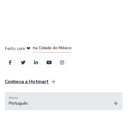
em Bogotá
em Amsterdam
em Madrid
na Cidade do México
Feito com
❤
em Belo Horizonte
Conheça a Hotmart
Idioma
Português