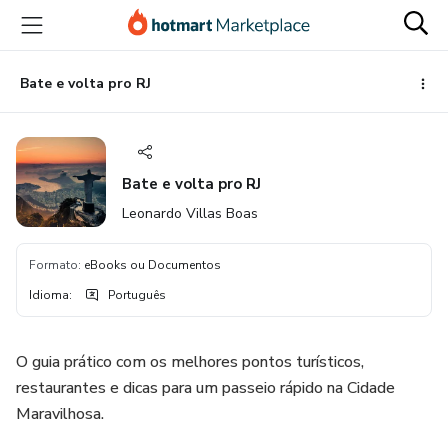
Ir
Ir
Ir
para
para
para
o
o
o
conteúdo
pagamento
rodapé
Bate e volta pro RJ
principal
Bate e volta pro RJ
Leonardo Villas Boas
Formato
:
eBooks ou Documentos
Idioma
:
Português
O guia prático com os melhores pontos turísticos,
restaurantes e dicas para um passeio rápido na Cidade
Maravilhosa.