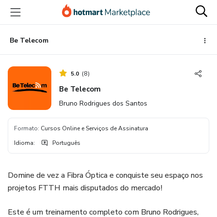
Ir
Ir
Ir
para
para
para
o
o
o
conteúdo
pagamento
rodapé
Be Telecom
principal
5.0
(
8
)
Be Telecom
Bruno Rodrigues dos Santos
Formato
:
Cursos Online e Serviços de Assinatura
Idioma
:
Português
Domine de vez a Fibra Óptica e conquiste seu espaço nos
projetos FTTH mais disputados do mercado!
Este é um treinamento completo com Bruno Rodrigues,