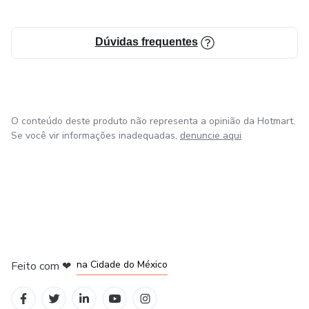
Dúvidas frequentes
O conteúdo deste produto não representa a opinião da Hotmart.
Se você vir informações inadequadas,
denuncie aqui
em Bogotá
em Amsterdam
em Madrid
na Cidade do México
Feito com
❤
em Belo Horizonte