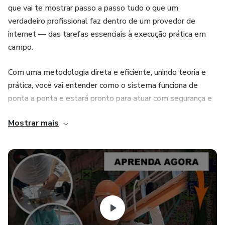
que vai te mostrar passo a passo tudo o que um
verdadeiro profissional faz dentro de um provedor de
internet — das tarefas essenciais à execução prática em
campo.
Com uma metodologia direta e eficiente, unindo teoria e
prática, você vai entender como o sistema funciona de
ponta a ponta e estará pronto para atuar com segurança e
confiança em qualquer provedor de internet.
Mostrar mais
🚀 Do zero à prática real, esse é o guia que vai te preparar
para o mercado que mais cresce no Brasil.
⚠️ Este produto não garante resultados por si só. O
sucesso depende do seu comprometimento em aplicar o
que será ensinado.