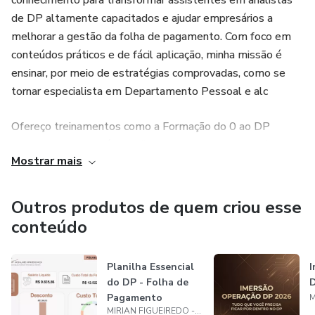
conhecimento para transformar assistentes em analistas
de DP altamente capacitados e ajudar empresários a
melhorar a gestão da folha de pagamento. Com foco em
conteúdos práticos e de fácil aplicação, minha missão é
ensinar, por meio de estratégias comprovadas, como se
tornar especialista em Departamento Pessoal e alc
Ofereço treinamentos como a Formação do 0 ao DP
,Mentoria DP na Prática e *Box DPCaixa DP Simplificado ,
Mostrar mais
a
Com minha orientação, você pode transformar sua carreira e
Outros produtos de quem criou esse
alcançar autonomia para gerenciar uma área de DP com
conteúdo
segurança e assertividade,
Planilha Essencial
I
do DP - Folha de
D
Pagamento
MIRIAN FIGUEIREDO - MF CONSULTORIA