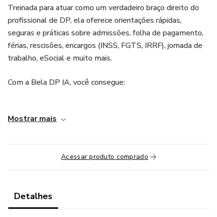
Treinada para atuar como um verdadeiro braço direito do
profissional de DP, ela oferece orientações rápidas,
seguras e práticas sobre admissões, folha de pagamento,
férias, rescisões, encargos (INSS, FGTS, IRRF), jornada de
trabalho, eSocial e muito mais.
Com a Bela DP IA, você consegue:
Automatizar até 80% das tarefas operacionais do DP.
Mostrar mais
Reduzir erros e retrabalho no envio das obrigações
acessórias.
Acessar produto comprado
Ganhar mais agilidade e confiança no cumprimento de
prazos e cálculos trabalhistas.
Detalhes
Ter uma especialista disponível 24 horas por dia, 7 dias por