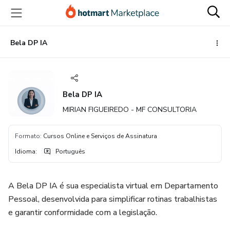
Ir
Ir
Ir
para
para
para
o
o
o
conteúdo
pagamento
rodapé
Bela DP IA
principal
Bela DP IA
MIRIAN FIGUEIREDO - MF CONSULTORIA
Formato
:
Cursos Online e Serviços de Assinatura
Idioma
:
Português
A Bela DP IA é sua especialista virtual em Departamento
Pessoal, desenvolvida para simplificar rotinas trabalhistas
e garantir conformidade com a legislação.