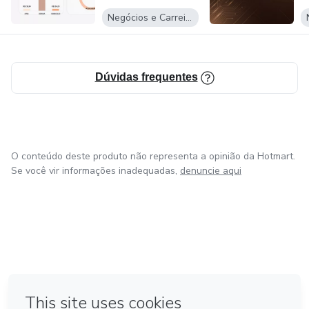
Negócios e Carreira
Dúvidas frequentes
O conteúdo deste produto não representa a opinião da Hotmart.
Se você vir informações inadequadas,
denuncie aqui
em Amsterdam
em Madrid
em Bogotá
Feito com
❤