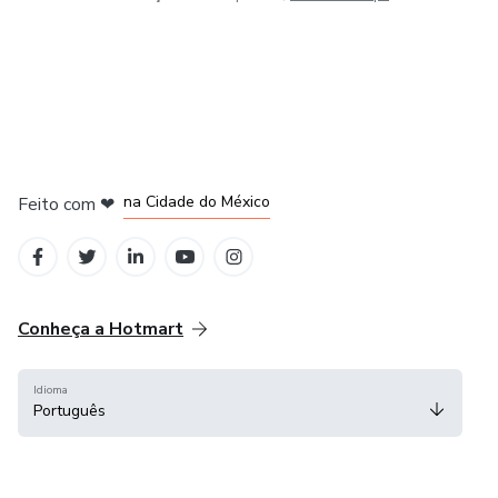
em Bogotá
em Amsterdam
em Madrid
na Cidade do México
Feito com
❤
em Belo Horizonte
Conheça a Hotmart
Idioma
Português