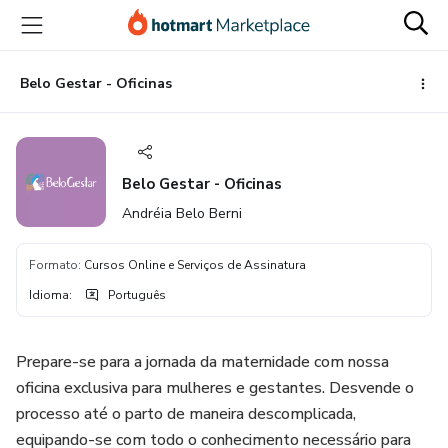
Ir
Ir
Ir
para
para
para
o
o
o
conteúdo
pagamento
rodapé
Belo Gestar - Oficinas
principal
Belo Gestar - Oficinas
Andréia Belo Berni
Formato
:
Cursos Online e Serviços de Assinatura
Idioma
:
Português
Prepare-se para a jornada da maternidade com nossa
oficina exclusiva para mulheres e gestantes. Desvende o
processo até o parto de maneira descomplicada,
equipando-se com todo o conhecimento necessário para