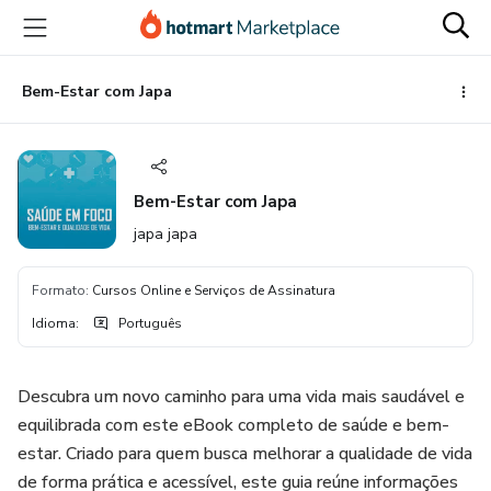
Ir
Ir
Ir
para
para
para
o
o
o
conteúdo
pagamento
rodapé
Bem-Estar com Japa
principal
Bem-Estar com Japa
japa japa
Formato
:
Cursos Online e Serviços de Assinatura
Idioma
:
Português
Descubra um novo caminho para uma vida mais saudável e
equilibrada com este eBook completo de saúde e bem-
estar. Criado para quem busca melhorar a qualidade de vida
de forma prática e acessível, este guia reúne informações