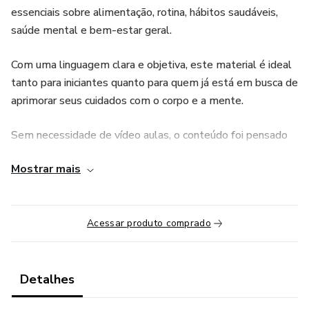
essenciais sobre alimentação, rotina, hábitos saudáveis,
saúde mental e bem-estar geral.
Com uma linguagem clara e objetiva, este material é ideal
tanto para iniciantes quanto para quem já está em busca de
aprimorar seus cuidados com o corpo e a mente.
Sem necessidade de vídeo aulas, o conteúdo foi pensado
para ser direto, aplicável e fácil de seguir no seu ritmo.
Mostrar mais
Você vai encontrar:
Dicas práticas para uma alimentação equilibrada
Acessar produto comprado
Estratégias para melhorar o sono e reduzir o estresse
Detalhes
Orientações sobre atividade física e autocuidado