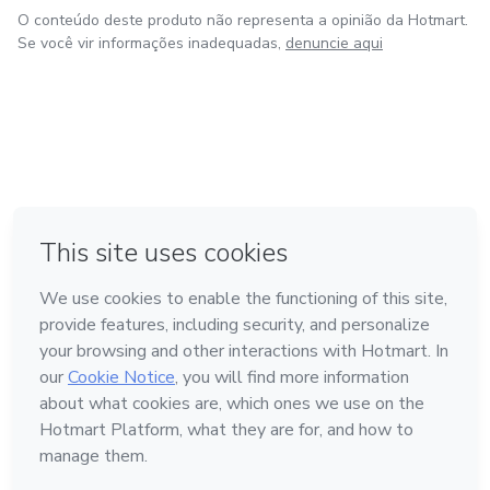
O conteúdo deste produto não representa a opinião da Hotmart.
Se você vir informações inadequadas,
denuncie aqui
em Amsterdam
em Madrid
em Bogotá
Feito com
❤
em Belo Horizonte
na Cidade do México
Conheça a Hotmart
Idioma
Português