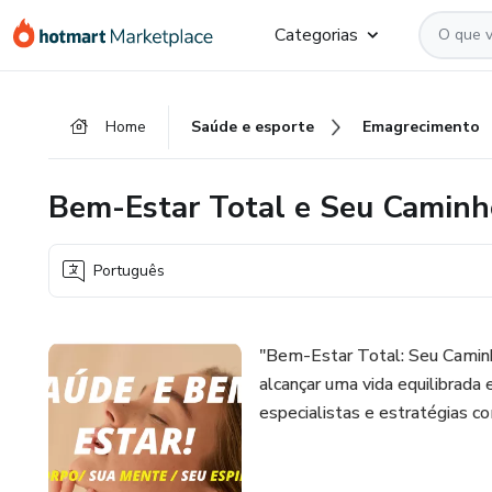
Ir
Ir
Ir
Categorias
para
para
para
o
o
o
conteúdo
pagamento
rodapé
Home
Saúde e esporte
Emagrecimento
principal
Bem-Estar Total e Seu Caminh
Português
"Bem-Estar Total: Seu Caminh
alcançar uma vida equilibrada 
especialistas e estratégias c