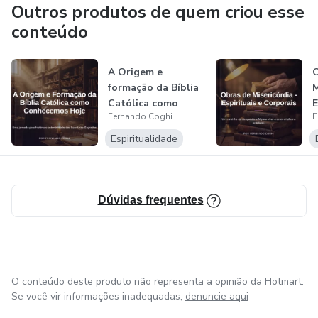
Outros produtos de quem criou esse
conteúdo
A Origem e
O
formação da Bíblia
M
Católica como
E
Fernando Coghi
F
conhecemos hoje
C
Espiritualidade
Dúvidas frequentes
O conteúdo deste produto não representa a opinião da Hotmart.
Se você vir informações inadequadas,
denuncie aqui