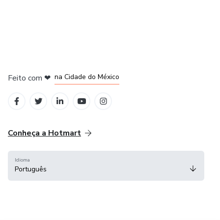
em Bogotá
em Amsterdam
em Madrid
na Cidade do México
Feito com
❤
em Belo Horizonte
Conheça a Hotmart
Idioma
Português