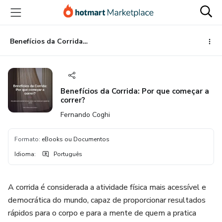
Ir
Ir
Ir
para
para
para
o
o
o
conteúdo
pagamento
rodapé
Benefícios da Corrida: Por que começar a correr?
principal
Benefícios da Corrida: Por que começar a
correr?
Fernando Coghi
Formato
:
eBooks ou Documentos
Idioma
:
Português
A corrida é considerada a atividade física mais acessível e
democrática do mundo, capaz de proporcionar resultados
rápidos para o corpo e para a mente de quem a pratica