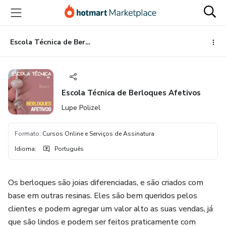
Ir
Ir
Ir
para
para
para
o
o
o
conteúdo
pagamento
rodapé
Escola Técnica de Berloques Afetivos
principal
Escola Técnica de Berloques Afetivos
Lupe Polizel
Formato
:
Cursos Online e Serviços de Assinatura
Idioma
:
Português
Os berloques são joias diferenciadas, e são criados com
base em outras resinas. Eles são bem queridos pelos
clientes e podem agregar um valor alto as suas vendas, já
que são lindos e podem ser feitos praticamente com