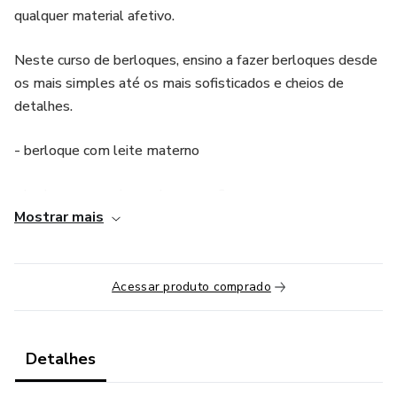
qualquer material afetivo.
Neste curso de berloques, ensino a fazer berloques desde
os mais simples até os mais sofisticados e cheios de
detalhes.
- berloque com leite materno
- berloque com cinzas de cremação
Mostrar mais
- berloque com cabelo
- berloque com pêlo
Acessar produto comprado
Detalhes