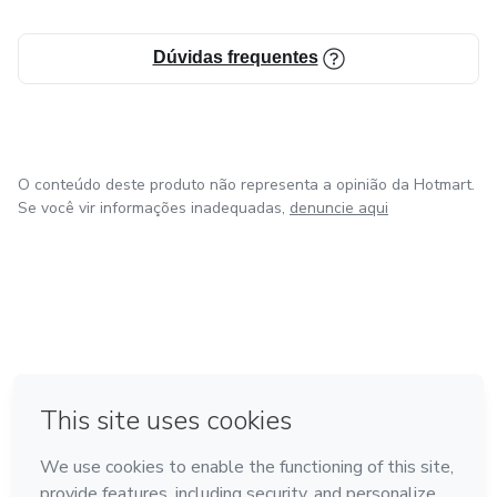
Dúvidas frequentes
O conteúdo deste produto não representa a opinião da Hotmart.
Se você vir informações inadequadas,
denuncie aqui
em Amsterdam
em Madrid
em Bogotá
Feito com
❤
em Belo Horizonte
na Cidade do México