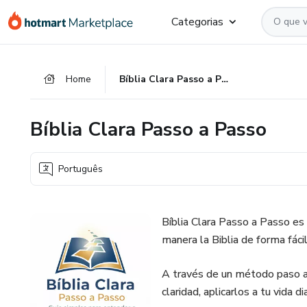
Ir
Ir
Ir
Categorias
para
para
para
o
o
o
conteúdo
pagamento
rodapé
Home
Bíblia Clara Passo a Passo
principal
Bíblia Clara Passo a Passo
Português
Bíblia Clara Passo a Passo es
manera la Biblia de forma fácil
A través de un método paso a
claridad, aplicarlos a tu vida d