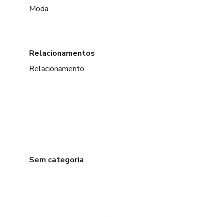
Moda
Relacionamentos
Relacionamento
Sem categoria
em Bogotá
em Amsterdam
em Madrid