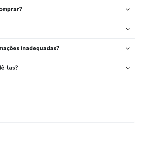
comprar?
rmações inadequadas?
ê-las?