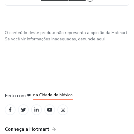
O conteúdo deste produto não representa a opinião da Hotmart.
Se você vir informações inadequadas,
denuncie aqui
em Bogotá
em Amsterdam
em Madrid
na Cidade do México
Feito com
❤
em Belo Horizonte
Conheça a Hotmart