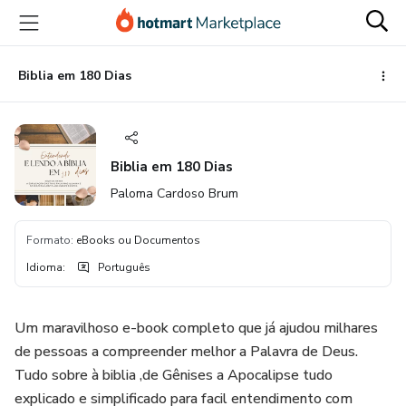
Ir
Ir
Ir
para
para
para
o
o
o
conteúdo
pagamento
rodapé
Biblia em 180 Dias
principal
Biblia em 180 Dias
Paloma Cardoso Brum
Formato
:
eBooks ou Documentos
Idioma
:
Português
Um maravilhoso e-book completo que já ajudou milhares
de pessoas a compreender melhor a Palavra de Deus.
Tudo sobre à biblia ,de Gênises a Apocalipse tudo
explicado e simplificado para facil entendimento com