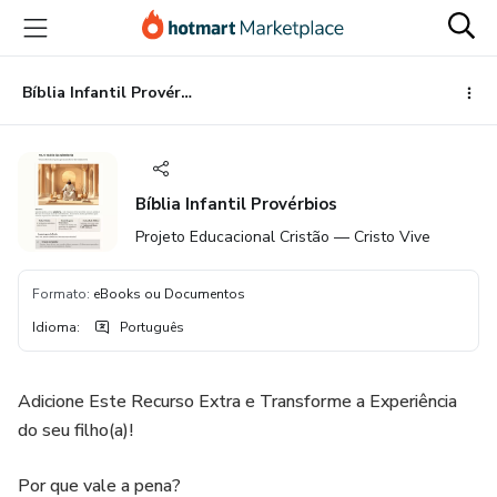
Ir
Ir
Ir
para
para
para
o
o
o
conteúdo
pagamento
rodapé
Bíblia Infantil Provérbios
principal
Bíblia Infantil Provérbios
Projeto Educacional Cristão — Cristo Vive
Formato
:
eBooks ou Documentos
Idioma
:
Português
Adicione Este Recurso Extra e Transforme a Experiência
do seu filho(a)!
Por que vale a pena?