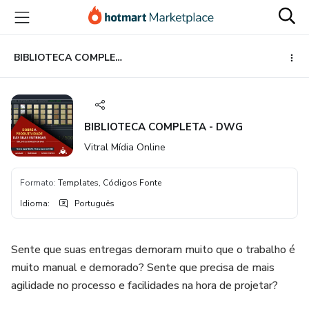
Ir
Ir
Ir
para
para
para
o
o
o
conteúdo
pagamento
rodapé
BIBLIOTECA COMPLETA - DWG
principal
BIBLIOTECA COMPLETA - DWG
Vitral Mídia Online
Formato
:
Templates, Códigos Fonte
Idioma
:
Português
Sente que suas entregas demoram muito que o trabalho é
muito manual e demorado? Sente que precisa de mais
agilidade no processo e facilidades na hora de projetar?