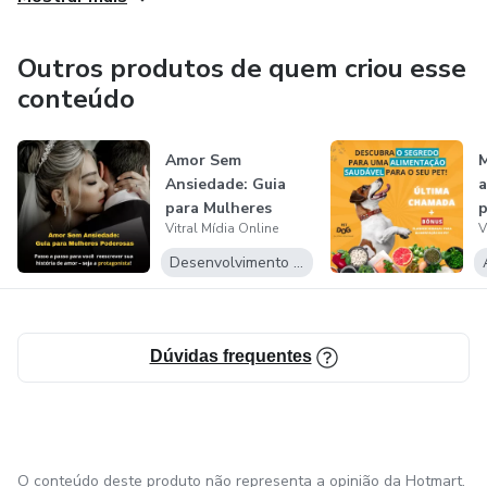
Outros produtos de quem criou esse
conteúdo
Amor Sem
M
Ansiedade: Guia
a
para Mulheres
p
Vitral Mídia Online
V
Poderosas
Desenvolvimento Pessoal
Dúvidas frequentes
O conteúdo deste produto não representa a opinião da Hotmart.