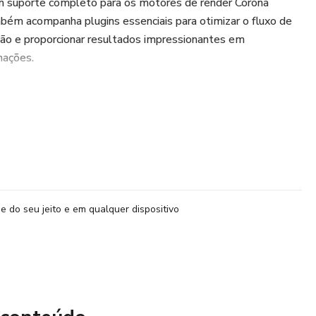
 suporte completo para os motores de render Corona
bém acompanha plugins essenciais para otimizar o fluxo de
ração e proporcionar resultados impressionantes em
mações.
ers e artistas 3D que buscam elevar a qualidade de seus
is realistas e de alta performance.
e do seu jeito e em qualquer dispositivo