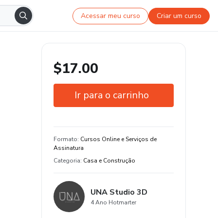
Acessar meu curso
Criar um curso
$17.00
Ir para o carrinho
Garantia de 7 dias
Estude do seu jeito e em qualquer
Formato
:
Cursos Online e Serviços de
dispositivo
Assinatura
Categoria
:
Casa e Construção
UNA Studio 3D
4 Ano Hotmarter