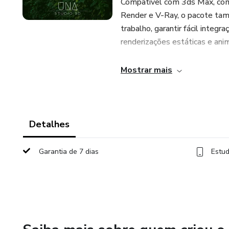
Compatível com 3ds Max, com
Render e V-Ray, o pacote tam
trabalho, garantir fácil integ
renderizações estáticas e ani
Ideal para arquitetos, design
Mostrar mais
projetos com elementos natura
Detalhes
Garantia de 7 dias
Estud