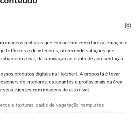
 conteúdo
em imagens realistas que comunicam com clareza, emoção e
uitetônicos e de interiores, oferecendo soluções que
acabamento final, da iluminação ao estilo de apresentação.
ossos produtos digitais na Hotmart. A proposta é levar
esigners de interiores, estudantes e profissionais da área
 seus clientes com imagens de alto nível.
bjetos e texturas, packs de vegetação, templates
ares, além de guias e materiais práticos para otimizar seu
ade ou alguém que está começando e deseja aprender a criar