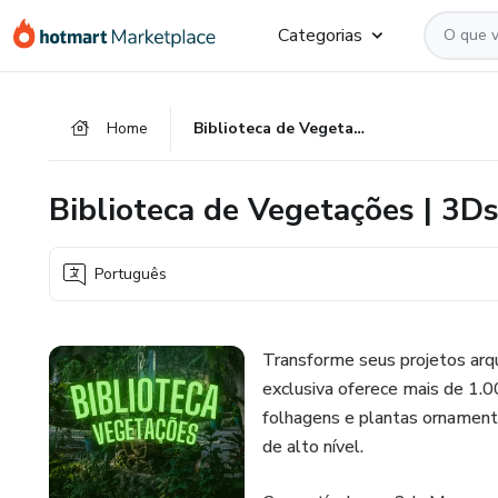
Ir
Ir
Ir
Categorias
para
para
para
o
o
o
conteúdo
pagamento
rodapé
Home
Biblioteca de Vegetações | 3DsMax, Corona Render, V-Ray
principal
Biblioteca de Vegetações | 3D
Português
Transforme seus projetos arqu
exclusiva oferece mais de 1.00
folhagens e plantas ornamenta
de alto nível.