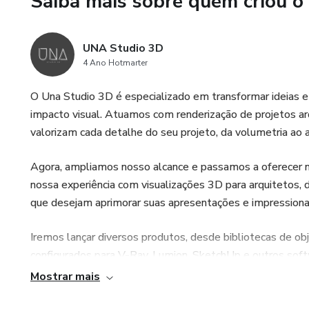
Saiba mais sobre quem criou o
UNA Studio 3D
4 Ano Hotmarter
O Una Studio 3D é especializado em transformar ideias 
impacto visual. Atuamos com renderização de projetos arq
valorizam cada detalhe do seu projeto, da volumetria ao 
Agora, ampliamos nosso alcance e passamos a oferecer n
nossa experiência com visualizações 3D para arquitetos, d
que desejam aprimorar suas apresentações e impressionar
Iremos lançar diversos produtos, desde bibliotecas de o
configurados para V-Ray, Lumion, SketchUp e outros softw
fluxo de trabalho e elevar a qualidade dos seus renders.
Mostrar mais
Seja você um profissional experiente em busca de agilid