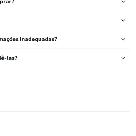
mprar?
rmações inadequadas?
ê-las?