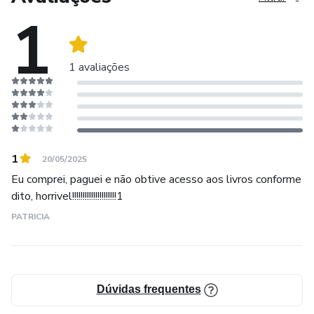
1
Exames por Imagem
Exóticos e silvestres
1 avaliações
Farmácologia
Fisiologia
1
20/05/2025
Fisioterapia e Reabilitação
Eu comprei, paguei e não obtive acesso aos livros conforme
dito, horrivel!!!!!!!!!!!!!!!!!!!!!1
Genética
PATRICIA
Geriatria
Grandes Animais
Dúvidas frequentes
Laboratório