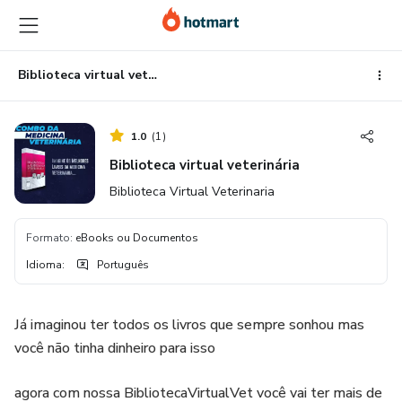
Ir
Ir
Ir
para
para
para
o
o
o
conteúdo
pagamento
rodapé
Biblioteca virtual veterinária
principal
1.0
(
1
)
Biblioteca virtual veterinária
Biblioteca Virtual Veterinaria
Formato
:
eBooks ou Documentos
Idioma
:
Português
Já imaginou ter todos os livros que sempre sonhou mas
você não tinha dinheiro para isso
agora com nossa BibliotecaVirtualVet você vai ter mais de