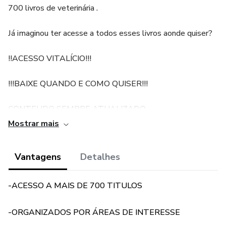
700 livros de veterinária .
Já imaginou ter acesse a todos esses livros aonde quiser?
!!ACESSO VITALÍCIO!!!
!!!BAIXE QUANDO E COMO QUISER!!!
CONTEUDO SEMPRE ATUALIZADO
Mostrar mais
Você terá acesso ao livros nas áreas de:
Vantagens
Detalhes
Acupuntura
Anatomia do cão e do gato, grandes animais e animais
-ACESSO A MAIS DE 700 TITULOS
exóticos
-ORGANIZADOS POR ÁREAS DE INTERESSE
Anestésiologia