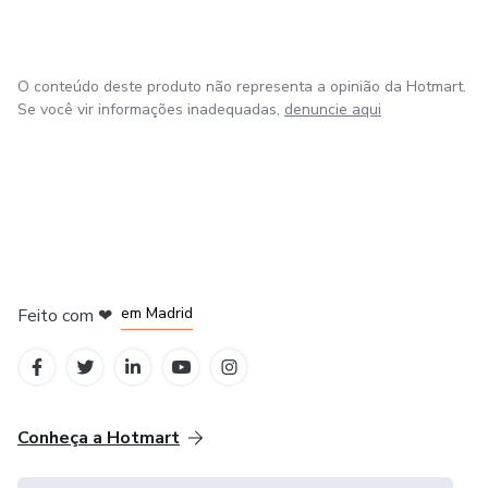
Microbiologia
O conteúdo deste produto não representa a opinião da Hotmart.
Nefrologia
Se você vir informações inadequadas,
denuncie aqui
Neurologia
Nutrição
Odontologia
em Madrid
Feito com
❤
Oftalmologia
em Belo Horizonte
na Cidade do México
em Bogotá
em Amsterdam
Oncologia
Ortopedia
Conheça a Hotmart