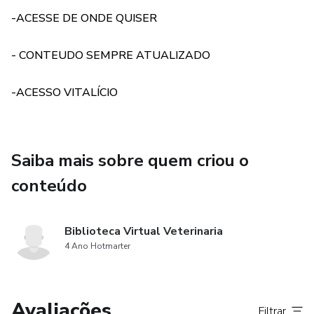
-ACESSE DE ONDE QUISER
Aves
- CONTEUDO SEMPRE ATUALIZADO
Bioquimica
-ACESSO VITALÍCIO
Bromatologia
Cardiologia
Saiba mais sobre quem criou o
Cirurgia de pequenos e grandes animais
conteúdo
Citologia e Histologia
Biblioteca Virtual Veterinaria
Comportamento Animal
4 Ano Hotmarter
Dermatologia
Avaliações
Epidemiologia e Virologia
Filtrar