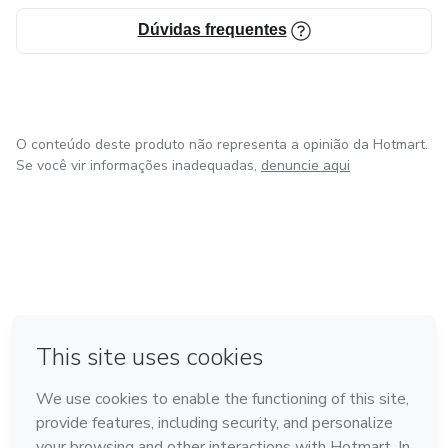
Dúvidas frequentes
O conteúdo deste produto não representa a opinião da Hotmart.
Se você vir informações inadequadas,
denuncie aqui
em Amsterdam
em Madrid
em Bogotá
Feito com
❤
em Belo Horizonte
na Cidade do México