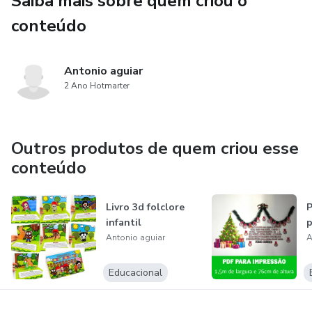
Saiba mais sobre quem criou o
conteúdo
Autoestima e Confiança
Memorização
Antonio aguiar
2 Ano Hotmarter
Diversão e Motivação
Socialização
Outros produtos de quem criou esse
conteúdo
Livro 3d folclore
P
infantil
p
Antonio aguiar
A
Educacional