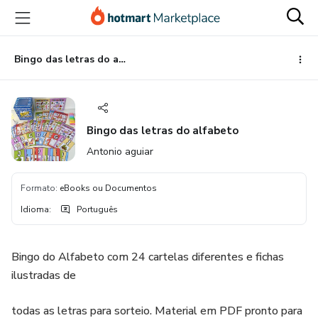
Ir
Ir
Ir
para
para
para
o
o
o
conteúdo
pagamento
rodapé
Bingo das letras do alfabeto
principal
Bingo das letras do alfabeto
Antonio aguiar
Formato
:
eBooks ou Documentos
Idioma
:
Português
Bingo do Alfabeto com 24 cartelas diferentes e fichas
ilustradas de
todas as letras para sorteio. Material em PDF pronto para