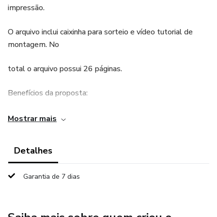
impressão.
O arquivo inclui caixinha para sorteio e vídeo tutorial de
montagem. No
total o arquivo possui 26 páginas.
Benefícios da proposta:
Reconhecimento de Letras
Mostrar mais
Desenvolvimento da Atenção
Detalhes
Associar Sons e Símbolos
Garantia de 7 dias
Habilidades Sociais
Coordenação Motora