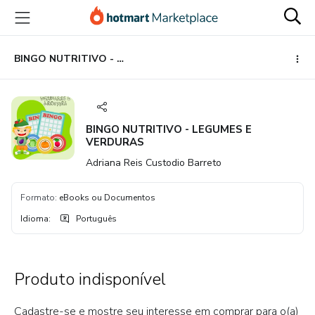
Ir
Ir
Ir
para
para
para
o
o
o
conteúdo
pagamento
rodapé
BINGO NUTRITIVO - LEGUMES E VERDURAS
principal
BINGO NUTRITIVO - LEGUMES E
VERDURAS
Adriana Reis Custodio Barreto
Formato
:
eBooks ou Documentos
Idioma
:
Português
Produto indisponível
Cadastre-se e mostre seu interesse em comprar para o(a)