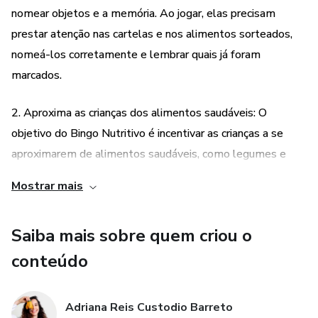
nomear objetos e a memória. Ao jogar, elas precisam
prestar atenção nas cartelas e nos alimentos sorteados,
nomeá-los corretamente e lembrar quais já foram
marcados.
2. Aproxima as crianças dos alimentos saudáveis: O
objetivo do Bingo Nutritivo é incentivar as crianças a se
aproximarem de alimentos saudáveis, como legumes e
verduras. Ao jogar, elas têm a oportunidade de conhecer
Mostrar mais
diferentes tipos de alimentos e aprender sobre seus
benefícios para a saúde. Isso contribui para uma educação
Saiba mais sobre quem criou o
alimentar mais consciente e saudável.
conteúdo
3. Material prático e versátil: O Bingo Nutritivo é um
material de fácil utilização e pode ser adaptado para
Adriana Reis Custodio Barreto
diversas atividades de educação alimentar e nutricional. As