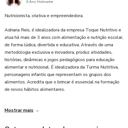
6 Ano Hotmarter
20 cartelas variadas permitem que várias crianças joguem
ao mesmo tempo, e o molde de caixa ou lata para o
Nutricionista, criativa e empreendedora.
sorteio facilita a organização do jogo. Além disso, o jogo
Adriana Reis, é idealizadora da empresa Toque Nutritivo e
pode ser utilizado em diferentes contextos, como escolas,
atua há mais de 3 anos com alimentação e nutrição escolar,
creches, centros de saúde, entre outros.
de forma lúdica, divertida e educativa. Através de uma
metodologia exclusiva e inovadora, produz atividades,
histórias, dinâmicas e jogos pedagógicos para educação
alimentar e nutricional. É idealizadora da Turma Nutritiva,
personagens infantis que representam os grupos dos
alimentos. Acredita que o brincar é essencial na formação
de novos hábitos alimentares.
Visite a loja virtual www.toquenutritivo.com.br
Mostrar mais
Acompanhe no Instagram
https://www.instagram.com/toquenutritivo/