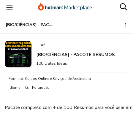
Ir
Ir
Ir
para
para
para
o
o
o
conteúdo
pagamento
rodapé
[BIO/CIÊNCIAS] - PACOTE RESUMOS
principal
[BIO/CIÊNCIAS] - PACOTE RESUMOS
100 Dates Ideas
Formato
:
Cursos Online e Serviços de Assinatura
Idioma
:
Português
Pacote completo com + de 100 Resumos para você usar em 
⠀⠀⠀⠀⠀⠀⠀⠀⠀⠀⠀⠀⠀⠀⠀⠀⠀⠀⠀⠀⠀⠀⠀⠀⠀⠀⠀⠀⠀⠀⠀⠀⠀⠀⠀⠀