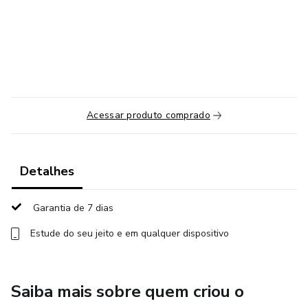
⠀⠀⠀⠀⠀⠀⠀⠀⠀⠀⠀⠀⠀⠀⠀⠀⠀⠀⠀⠀⠀⠀⠀⠀⠀⠀⠀⠀⠀⠀⠀⠀⠀⠀⠀⠀
⠀⠀⠀⠀⠀⠀⠀⠀⠀⠀⠀⠀⠀⠀⠀⠀⠀⠀⠀⠀⠀⠀⠀⠀⠀⠀⠀⠀⠀⠀⠀⠀⠀⠀⠀⠀
Acessar produto comprado
Detalhes
Garantia de 7 dias
Estude do seu jeito e em qualquer dispositivo
Saiba mais sobre quem criou o