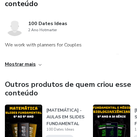
conteúdo
100 Dates Ideas
2 Ano Hotmarter
We work with planners for Couples ‎ ‎ ‎ ‎ ‎ ‎ ‎ ‎ ‎ ‎ ‎ ‎ ‎ ‎ ‎ ‎ ‎ ‎ ‎ ‎ ‎ ‎ ‎ ‎ ‎ ‎ ‎ ‎ ‎ ‎ ‎ ‎ ‎ ‎ ‎ ‎ ‎ ‎ ‎ ‎ ‎
‎ ‎ ‎ ‎ ‎ ‎ ‎ ‎ ‎ ‎ ‎ ‎ ‎ ‎ ‎ ‎ ‎ ‎ ‎ ‎ ‎ ‎ ‎ ‎ ‎ ‎ ‎ ‎ ‎ ‎ ‎ ‎ ‎ ‎ ‎ ‎ ‎ ‎ ‎ ‎ ‎ ‎ ‎ ‎ ‎ ‎ ‎ ‎ ‎ ‎ ‎ ‎ ‎ ‎ ‎ ‎ ‎ ‎ ‎ ‎ ‎ ‎ ‎ ‎ ‎ ‎ ‎ ‎ ‎ ‎ ‎ ‎ ‎ ‎ ‎ ‎ ‎ ‎ ‎ ‎ ‎ ‎ ‎ ‎ ‎ ‎ ‎ ‎ ‎ ‎ ‎ ...
Mostrar mais
Outros produtos de quem criou esse
conteúdo
[MATEMÁTICA] -
[
AULAS EM SLIDES
FUNDAMENTAL
100 Dates Ideas
1