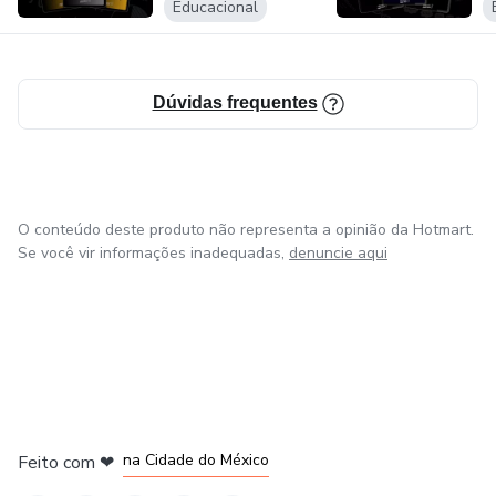
Educacional
Dúvidas frequentes
O conteúdo deste produto não representa a opinião da Hotmart.
Se você vir informações inadequadas,
denuncie aqui
em Bogotá
em Amsterdam
em Madrid
na Cidade do México
Feito com
❤
em Belo Horizonte