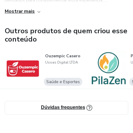
pensados para complementar essa experiência, ...
Mostrar mais
Outros produtos de quem criou esse
conteúdo
Ouzempic Casero
P
Usoas Digital LTDA
U
Saúde e Esportes
Dúvidas frequentes