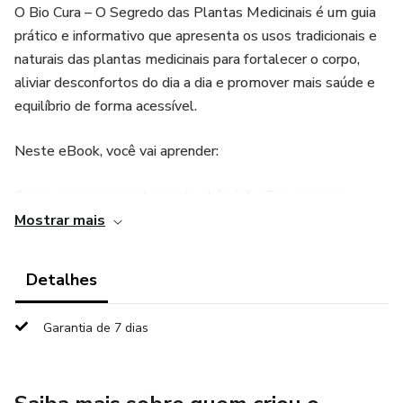
O Bio Cura – O Segredo das Plantas Medicinais é um guia
prático e informativo que apresenta os usos tradicionais e
naturais das plantas medicinais para fortalecer o corpo,
aliviar desconfortos do dia a dia e promover mais saúde e
equilíbrio de forma acessível.
Neste eBook, você vai aprender:
Como preparar corretamente chás, infusões, xaropes,
banhos e tinturas com plantas medicinais;
Mostrar mais
Os benefícios das principais ervas usadas para digestão,
Detalhes
imunidade, sono, equilíbrio hormonal, dores no corpo, entre
outros;
Garantia de 7 dias
Roteiros naturais de desintoxicação e orientações para
montar sua farmácia natural em casa;