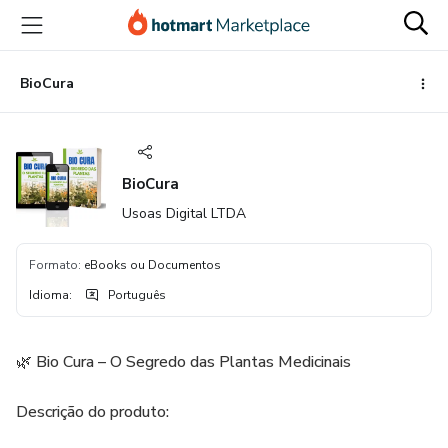
Ir
Ir
Ir
para
para
para
o
o
o
conteúdo
pagamento
rodapé
BioCura
principal
BioCura
Usoas Digital LTDA
Formato
:
eBooks ou Documentos
Idioma
:
Português
🌿 Bio Cura – O Segredo das Plantas Medicinais
Descrição do produto: