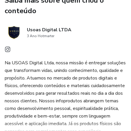
Saiba mais sobre quem criou o
Dicas para o uso consciente e seguro das ervas, com base
conteúdo
em saberes tradicionais e estudos modernos.
Ideal para quem deseja conhecer alternativas naturais,
Usoas Digital LTDA
cuidar do corpo com autonomia e incorporar hábitos
3 Ano Hotmarter
saudáveis no dia a dia — com respeito ao seu ritmo e à
sabedoria da natureza.
Na USOAS Digital Ltda, nossa missão é entregar soluções
⚠️ Este produto tem caráter educativo e não substitui
que transformam vidas, unindo conhecimento, qualidade e
acompanhamento médico. Consulte sempre um
propósito. Atuamos no mercado de produtos digitais e
profissional de saúde antes de iniciar qualquer uso
físicos, oferecendo conteúdos e materiais cuidadosamente
terapêutico.
desenvolvidos para gerar resultados reais no dia a dia dos
nossos clientes. Nossos infoprodutos abrangem temas
como desenvolvimento pessoal, espiritualidade prática,
produtividade e bem-estar, sempre com linguagem
acessível e aplicação imediata. Já os produtos físicos são