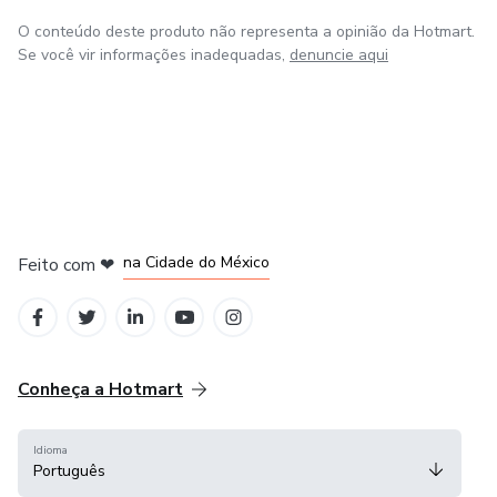
O conteúdo deste produto não representa a opinião da Hotmart.
Se você vir informações inadequadas,
denuncie aqui
em Bogotá
em Amsterdam
em Madrid
na Cidade do México
Feito com
❤
em Belo Horizonte
Conheça a Hotmart
Idioma
Português