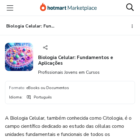
Ir
Ir
Ir
para
para
para
o
o
o
conteúdo
pagamento
rodapé
Biologia Celular: Fundamentos e Aplicações
principal
Biologia Celular: Fundamentos e
Aplicações
Profissionais Jovens em Cursos
Formato
:
eBooks ou Documentos
Idioma
:
Português
A Biologia Celular, também conhecida como Citologia, é o
campo científico dedicado ao estudo das células como
unidades fundamentais e funcionais de todos os