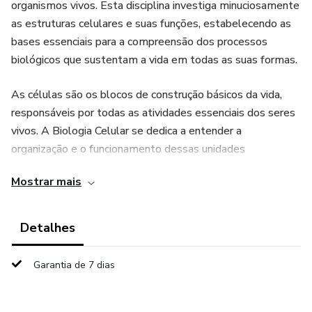
organismos vivos. Esta disciplina investiga minuciosamente
as estruturas celulares e suas funções, estabelecendo as
bases essenciais para a compreensão dos processos
biológicos que sustentam a vida em todas as suas formas.
As células são os blocos de construção básicos da vida,
responsáveis por todas as atividades essenciais dos seres
vivos. A Biologia Celular se dedica a entender a
organização e o funcionamento dessas unidades
microscópicas, desde as estruturas mais simples até os
Mostrar mais
processos celulares complexos.
Essa área do conhecimento biológico é fundamental para a
Detalhes
compreensão de fenômenos como a divisão celular, a
transmissão de informações genéticas, a produção de
Garantia de 7 dias
energia, a comunicação entre células e os mecanismos de
morte celular programada. Tais processos são essenciais
para a manutenção da vida e o desenvolvimento dos