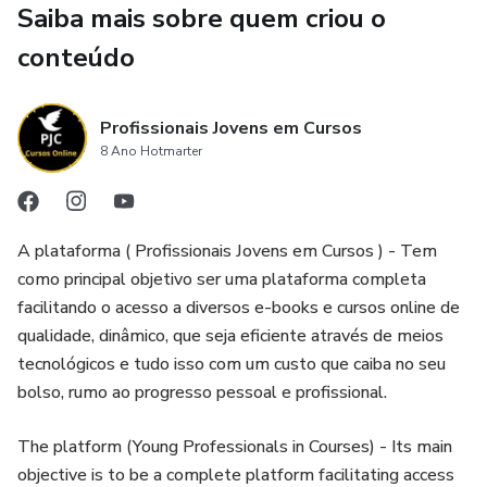
Saiba mais sobre quem criou o
organismos.
conteúdo
Além disso, a Biologia Celular tem importantes aplicações
práticas, como no desenvolvimento de novos tratamentos
Profissionais Jovens em Cursos
médicos, na engenharia de tecidos, na produção de
8 Ano Hotmarter
alimentos e na compreensão de doenças em nível celular.
Essa disciplina científica continua a evoluir, trazendo novas
descobertas e avanços que ampliam nosso conhecimento
sobre a vida em suas formas mais elementares.
A plataforma ( Profissionais Jovens em Cursos ) - Tem
como principal objetivo ser uma plataforma completa
facilitando o acesso a diversos e-books e cursos online de
qualidade, dinâmico, que seja eficiente através de meios
tecnológicos e tudo isso com um custo que caiba no seu
bolso, rumo ao progresso pessoal e profissional.
The platform (Young Professionals in Courses) - Its main
objective is to be a complete platform facilitating access