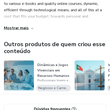
to various e-books and quality online courses, dynamic,
efficient through technological means, and all of this at a
cost that fits your budget, towards personal and
professional progress.
Mostrar mais
La plataforma (Jóvenes Profesionales en Cursos) - Su
objetivo principal es ser una plataforma completa que
Outros produtos de quem criou esse
facilite el acceso a diversos libros electrónicos y cursos en
conteúdo
línea de calidad, dinámica, eficiente a través de medios
tecnológicos, y todo esto a un costo que se ajuste a su
Dinâmicas e Jogos
I
presupuesto, hacia el progreso personal y profesional.
Vivenciais em
D
Recursos Humanos
Confira nosso site - (
Profissionais Jovens em Cursos
P
https://sites.google.com/view/pjccursosonline/in%C3%ADcio
Negócios e Carreira
authuser=0 )
Para quem é PJC?
Dúvidas frequentes