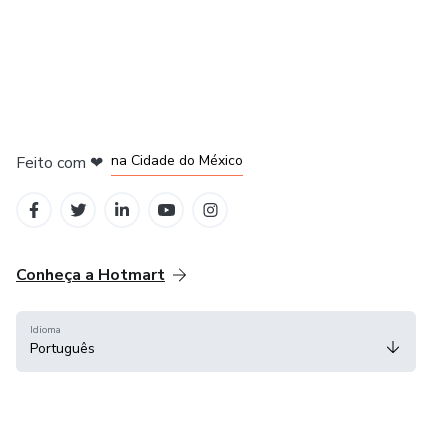
em Bogotá
em Amsterdam
em Madrid
na Cidade do México
Feito com
❤
em Belo Horizonte
Conheça a Hotmart
Idioma
Português