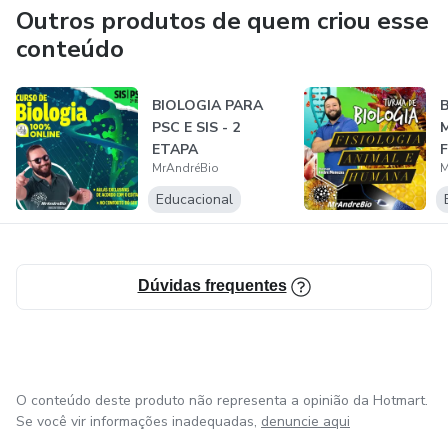
Outros produtos de quem criou esse
conteúdo
BIOLOGIA PARA
PSC E SIS - 2
ETAPA
MrAndréBio
M
Educacional
Dúvidas frequentes
O conteúdo deste produto não representa a opinião da Hotmart.
Se você vir informações inadequadas,
denuncie aqui