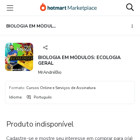
Ir
Ir
Ir
para
para
para
o
o
o
conteúdo
pagamento
rodapé
BIOLOGIA EM MÓDULOS: ECOLOGIA GERAL
principal
BIOLOGIA EM MÓDULOS: ECOLOGIA
GERAL
MrAndréBio
Formato
:
Cursos Online e Serviços de Assinatura
Idioma
:
Português
Produto indisponível
Cadastre-se e mostre seu interesse em comprar para o(a)