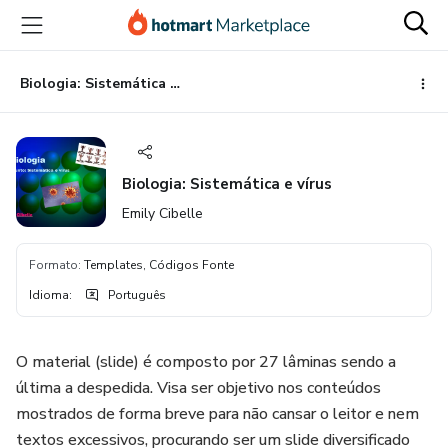
Ir
Ir
Ir
para
para
para
o
o
o
conteúdo
pagamento
rodapé
Biologia: Sistemática e vírus
principal
Biologia: Sistemática e vírus
Emily Cibelle
Formato
:
Templates, Códigos Fonte
Idioma
:
Português
O material (slide) é composto por 27 lâminas sendo a
última a despedida. Visa ser objetivo nos conteúdos
mostrados de forma breve para não cansar o leitor e nem
textos excessivos, procurando ser um slide diversificado