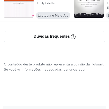
t
Emily Cibelle
E
R
Ecologia e Meio Ambiente
Dúvidas frequentes
O conteúdo deste produto não representa a opinião da Hotmart.
Se você vir informações inadequadas,
denuncie aqui
em Amsterdam
em Madrid