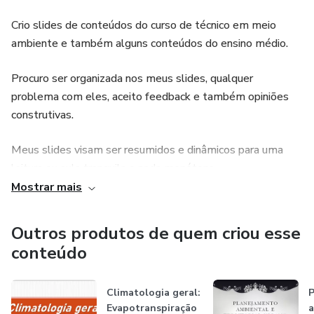
Crio slides de conteúdos do curso de técnico em meio
ambiente e também alguns conteúdos do ensino médio.
Procuro ser organizada nos meus slides, qualquer
problema com eles, aceito feedback e também opiniões
construtivas.
Meus slides visam ser resumidos e dinâmicos para uma
leitura ou aula tranquila e nada monótona.
Mostrar mais
Meus slides, para docentes, visam aqueles que preferem
falar mais, ensinar através da voz e usar o slide como um
Outros produtos de quem criou esse
instrumento visual apenas auxiliar.
conteúdo
Climatologia geral:
P
Evapotranspiração
a